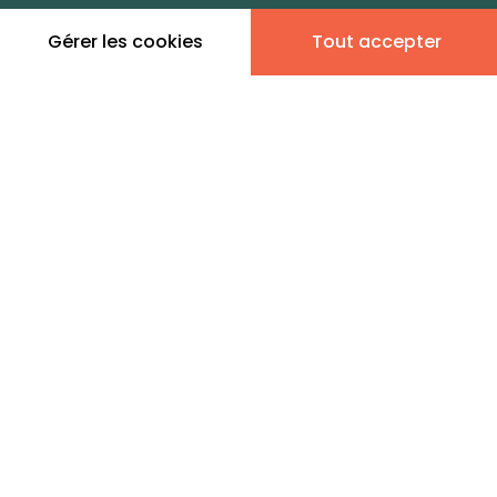
zones de vie
Gérer les cookies
Tout accepter
Leaflet
|
©
OpenStreetMap
contributors | ©
MapTiler
Donner son avis
1 annonce immobilière en
vente - Vailly
Agence Immobilière ALPESVENTE