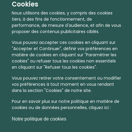
Cookies
Nous utilisons des cookies, y compris des cookies
tiers, à des fins de fonctionnement, de
performance, de mesure d'audience, et afin de vous
proposer des contenus publicitaires ciblés.
Vous pouvez accepter ces cookies en cliquant sur
"Accepter et Continuer", définir vos préférences en
matière de cookies en cliquant sur "Paramétrer les
cookies" ou refuser tous les cookies non essentiels
En quelques infos :
en cliquant sur "Refuser tous les cookies".
Vous pouvez retirer votre consentement ou modifier
2752 €
12
vos préférences à tout moment en vous rendant
dans la section "Cookies" de notre site.
Prix moyen au m²
Quantité de ventes immobilier
calculé sur l'année 2022
dans l'année 2022
Pour en savoir plus sur notre politique en matière de
cookies ou de données personnelles, cliquez ici :
Peu dense
Commune
Notre politique de cookies
Densité de population
Type de zone de vie
dans toute la France
La commune non découpée en