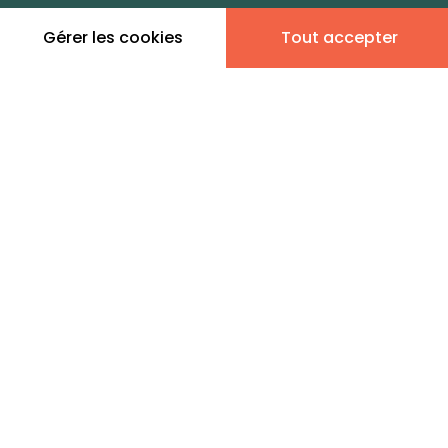
zones de vie
Gérer les cookies
Tout accepter
Leaflet
|
©
OpenStreetMap
contributors | ©
MapTiler
Donner son avis
1 annonce immobilière en
vente - Sangatte
IMMOUEST CALAIS