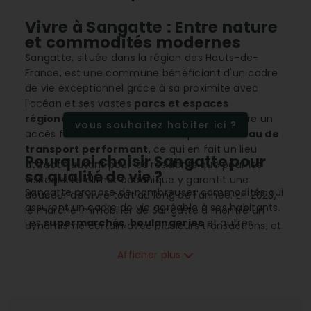
Vivre à Sangatte : Entre nature
et commodités modernes
Sangatte, située dans la région des Hauts-de-
France, est une commune bénéficiant d'un cadre
de vie exceptionnel grâce à sa proximité avec
l'océan et ses vastes
parcs et espaces
régionaux
. Idéalement positionnée, elle offre un
vous souhaitez habiter ici ?
accès facile à l'autoroute ainsi qu'à un
réseau de
transport performant
, ce qui en fait un lieu
Pourquoi choisir Sangatte pour
attractif autant pour les résidents que pour les
sa qualité de vie ?
visiteurs. Le climat océanique y garantit une
Sangatte propose de nombreuses commodités qui
douceur de vivre tout au long de l'année. En 2023,
assurent un cadre de vie agréable à ses habitants.
le marché immobilier de Sangatte a montré un
Les
supermarchés
,
boulangeries
et autres
dynamisme certain avec plusieurs transactions, et
commerces répondent aux besoins quotidiens des
les prix au mètre carré sont en constante
résidents, tandis que les
restaurants
et
hôtels
Afficher plus
évolution, soulignant son attractivité croissante.
offrent des options variées pour le loisir et le
tourisme. Les
infrastructures sportives
comme
les gymnases et les
espaces de loisir
ajoutent à