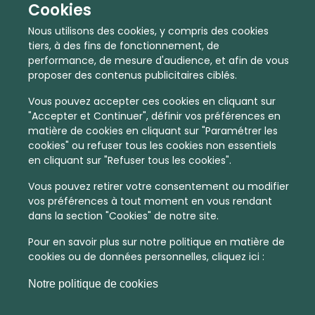
Cookies
Nous utilisons des cookies, y compris des cookies
tiers, à des fins de fonctionnement, de
performance, de mesure d'audience, et afin de vous
proposer des contenus publicitaires ciblés.
Vous pouvez accepter ces cookies en cliquant sur
"Accepter et Continuer", définir vos préférences en
matière de cookies en cliquant sur "Paramétrer les
cookies" ou refuser tous les cookies non essentiels
En quelques infos :
en cliquant sur "Refuser tous les cookies".
Vous pouvez retirer votre consentement ou modifier
2405 €
41
vos préférences à tout moment en vous rendant
dans la section "Cookies" de notre site.
Prix moyen au m²
Quantité de ventes immobilier
calculé sur l'année 2022
dans l'année 2022
Pour en savoir plus sur notre politique en matière de
cookies ou de données personnelles, cliquez ici :
Intermédiaire
Commune
Notre politique de cookies
Densité de population
Type de zone de vie
dans toute la France
La commune non découpée en