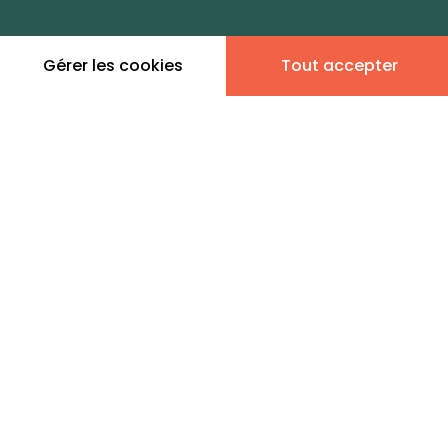
Densité de population
Type de zone de vie
dans toute la France
Entre 1800 et 5000 habitants
dans cette zone
Gérer les cookies
Tout accepter
Leaflet
|
©
OpenStreetMap
contributors | ©
MapTiler
Donner son avis
7 annonces immobilières
en vente - Sud Bourg
DIGIMO