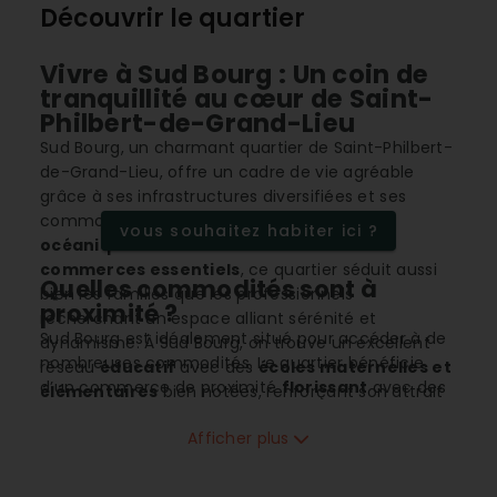
Découvrir le quartier
Vivre à Sud Bourg : Un coin de
tranquillité au cœur de Saint-
Philbert-de-Grand-Lieu
Sud Bourg, un charmant quartier de Saint-Philbert-
de-Grand-Lieu, offre un cadre de vie agréable
grâce à ses infrastructures diversifiées et ses
commodités de proximité. Doté d'un
climat
vous souhaitez habiter ici ?
océanique
doux et d'un accès facile aux
commerces essentiels
, ce quartier séduit aussi
Quelles commodités sont à
bien les familles que les professionnels
proximité ?
recherchant un espace alliant sérénité et
Sud Bourg est idéalement situé pour accéder à de
dynamisme. À Sud Bourg, on trouve un excellent
nombreuses commodités. Le quartier bénéficie
réseau
éducatif
avec des
écoles maternelles et
d’un commerce de proximité
florissant
avec des
élémentaires
bien notées, renforçant son attrait
supermarchés
et autres magasins essentiels à
pour les familles. De plus, sa proximité avec
portée de main. Plus spécifiquement, vous
Afficher plus
l’
océan
et les axes
autoroutiers
en font un lieu
trouverez une
boulangerie-pâtisserie
, une
privilégié pour ceux qui souhaitent allier confort de
boucherie
ainsi qu'une
épicerie
locale, ce qui
vie et accessibilité.