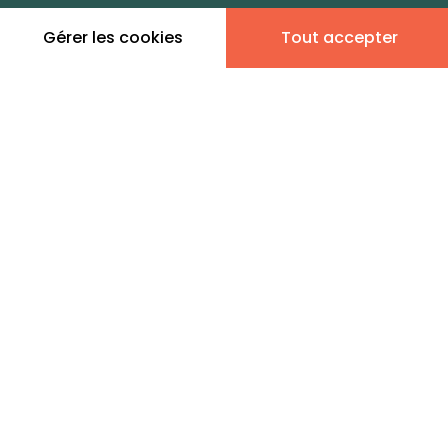
zones de vie
Gérer les cookies
Tout accepter
Leaflet
|
©
OpenStreetMap
contributors | ©
MapTiler
Donner son avis
2 annonces immobilières
en vente - Saint-Nolff
AGENCES DE FRANCE MD