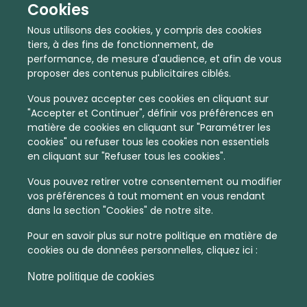
Cookies
Nous utilisons des cookies, y compris des cookies
tiers, à des fins de fonctionnement, de
performance, de mesure d'audience, et afin de vous
proposer des contenus publicitaires ciblés.
Vous pouvez accepter ces cookies en cliquant sur
"Accepter et Continuer", définir vos préférences en
matière de cookies en cliquant sur "Paramétrer les
cookies" ou refuser tous les cookies non essentiels
En quelques infos :
en cliquant sur "Refuser tous les cookies".
Vous pouvez retirer votre consentement ou modifier
2430 €
43
vos préférences à tout moment en vous rendant
dans la section "Cookies" de notre site.
Prix moyen au m²
Quantité de ventes immobilier
calculé sur l'année 2022
dans l'année 2022
Pour en savoir plus sur notre politique en matière de
cookies ou de données personnelles, cliquez ici :
Peu dense
Commune
Notre politique de cookies
Densité de population
Type de zone de vie
dans toute la France
La commune non découpée en