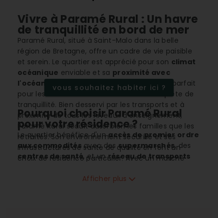
Vivre à Paramé Rural : Un havre
de tranquillité en bord de mer
Paramé Rural, situé à Saint-Malo dans la belle
région de Bretagne, offre un cadre de vie paisible
et serein. Le quartier est apprécié pour son
climat
océanique
enviable et sa
proximité avec
l'océan
, ce qui en fait un lieu de résidence parfait
vous souhaitez habiter ici ?
pour les amoureux de la mer et ceux en quête de
tranquillité. Bien desservi par les transports et à
Pourquoi choisir Paramé Rural
proximité de tous les niveaux d'enseignement,
pour votre résidence ?
Paramé Rural séduit aussi bien les familles que les
Le quartier bénéfice d'un
accès de premier ordre
retraités. Son environnement sécurisé et ses
aux commodités
avec des
supermarchés
, des
infrastructures de santé de qualité en font un
centres de santé
, et un
réseau de transports
choix de résidence particulier. Avec un marché
optimal relié par une gare nationale. La présence
immobilier en pleine évolution, c'est une des zones
d'équipements tels que des
gymnases
et des
Afficher plus
prometteuses de Saint-Malo.
infrastructures sportives
encourage un mode
de vie actif, tandis que les multiples
services
disponibles facilitent le quotidien des résidents.