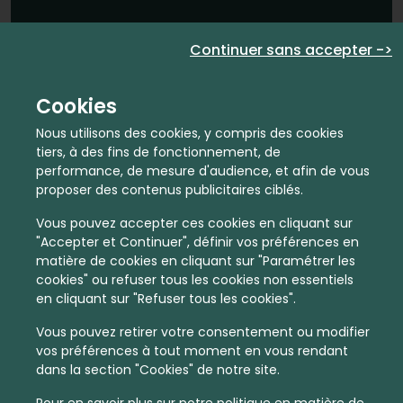
En quelques infos :
Continuer sans accepter ->
4603 €
31
Cookies
Prix moyen au m²
Quantité de ventes immobilier
Nous utilisons des cookies, y compris des cookies
calculé sur l'année 2022
dans l'année 2022
tiers, à des fins de fonctionnement, de
performance, de mesure d'audience, et afin de vous
Intermédiaire
Habitat
proposer des contenus publicitaires ciblés.
Densité de population
Type de zone de vie
Vous pouvez accepter ces cookies en cliquant sur
dans toute la France
Entre 1800 et 5000 habitants
"Accepter et Continuer", définir vos préférences en
dans cette zone
matière de cookies en cliquant sur "Paramétrer les
cookies" ou refuser tous les cookies non essentiels
en cliquant sur "Refuser tous les cookies".
Vous pouvez retirer votre consentement ou modifier
vos préférences à tout moment en vous rendant
Leaflet
|
©
OpenStreetMap
contributors | ©
MapTiler
dans la section "Cookies" de notre site.