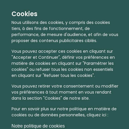
Cookies
Nous utilisons des cookies, y compris des cookies
tiers, à des fins de fonctionnement, de
performance, de mesure d'audience, et afin de vous
proposer des contenus publicitaires ciblés.
Vous pouvez accepter ces cookies en cliquant sur
"Accepter et Continuer", définir vos préférences en
matière de cookies en cliquant sur "Paramétrer les
cookies" ou refuser tous les cookies non essentiels
En quelques infos :
en cliquant sur "Refuser tous les cookies".
1471 €
10
Vous pouvez retirer votre consentement ou modifier
vos préférences à tout moment en vous rendant
Prix moyen au m²
Quantité de ventes immobilier
dans la section "Cookies" de notre site.
calculé sur l'année 2022
dans l'année 2022
Pour en savoir plus sur notre politique en matière de
Peu dense
Commune
cookies ou de données personnelles, cliquez ici :
Densité de population
Type de zone de vie
Notre politique de cookies
dans toute la France
La commune non découpée en