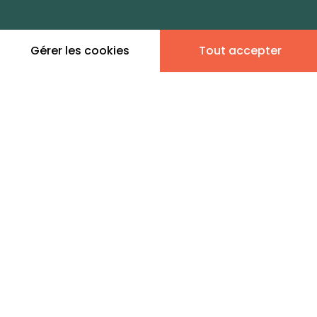
zones de vie
Gérer les cookies
Tout accepter
Leaflet
|
©
OpenStreetMap
contributors | ©
MapTiler
Donner son avis
5 annonces immobilières
en vente - Saint-Georges-
Motel