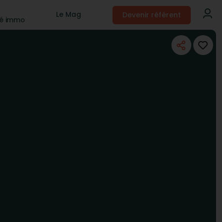
Devenir référent
Le Mag
té immo