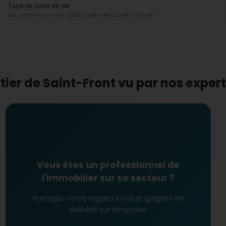
Type de zone de vie
La commune non découpée en zones de vie
 nature ?
 cadre idéal pour les amateurs de
nature
. Les
ée ou le vélo, sont facilement accessibles, contribuant
lles que les
commerces essentiels
et
restaurants
,
ialité
qui charment ses habitants.
tier de Saint-Front vu par nos expe
Vous êtes un professionnel de
l'immobilier sur ce secteur ?
Partagez votre regard local et gagnez en
visibilité sur Horysons.