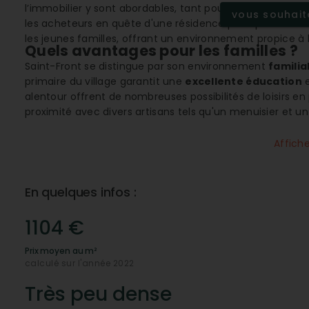
l’immobilier y sont abordables, tant pour l'achat que pou
vous souhaite
les acheteurs en quête d'une résidence principale ou sec
les jeunes familles, offrant un environnement propice à l
Quels avantages pour les familles ?
Saint-Front se distingue par son environnement
familia
primaire du village garantit une
excellente éducation
e
alentour offrent de nombreuses possibilités de loisirs en p
proximité avec divers artisans tels qu'un menuisier et un
rénovation des foyers.
Affich
Une connectivité exemplaire
Dans ce village, la
connectivité
est optimale avec une 
Fibre
. Les résidents peuvent ainsi accéder aux services
En quelques infos :
faire l'impasse sur le plaisir de vivre dans un cadre champê
Saint-Front est parfaitement équipé pour répondre aux
1104 €
Quel est le dynamisme immobilier ?
Prix moyen au m²
Le marché immobilier de Saint-Front se montre
dynam
calculé sur l'année 2022
évolution, offrant ainsi des opportunités d'investisseme
des prix
, la commune représente un investissement sûr p
Très peu dense
logements, entre
appartements
et
maisons
, à des lo