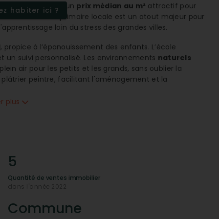
r la location, avec un
prix médian au m²
attractif pour
z habiter ici ?
ondaire. L'école primaire locale est un atout majeur pour
'apprentissage loin du stress des grandes villes.
l
, propice à l’épanouissement des enfants. L’école
t un suivi personnalisé. Les environnements
naturels
lein air pour les petits et les grands, sans oublier la
 plâtrier peintre, facilitant l'aménagement et la
er plus
couverture à 100% en
connexion mobile 4G
et
internet
 numériques aussi facilement qu'en milieu urbain, sans
tre. Que ce soit pour le télétravail ou les loisirs en ligne,
 besoins modernes.
5
Quantité de ventes immobilier
ique
et avantageux, avec des prix en constante
dans l'année 2022
nt intéressantes. Avec une
note élevée sur l’évolution
our les acheteurs potentiels. La diversité des types de
Commune
yers compétitifs, attire tant les familles que les