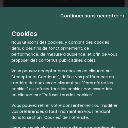
En quelques infos :
Continuer sans accepter ->
3827 €
59
Cookies
Prix moyen au m²
Quantité de ventes immobilier
Nous utilisons des cookies, y compris des cookies
calculé sur l'année 2022
dans l'année 2022
tiers, à des fins de fonctionnement, de
performance, de mesure d'audience, et afin de vous
Intermédiaire
Habitat
proposer des contenus publicitaires ciblés.
Densité de population
Type de zone de vie
Vous pouvez accepter ces cookies en cliquant sur
dans toute la France
Entre 1800 et 5000 habitants
"Accepter et Continuer", définir vos préférences en
dans cette zone
matière de cookies en cliquant sur "Paramétrer les
cookies" ou refuser tous les cookies non essentiels
en cliquant sur "Refuser tous les cookies".
Vous pouvez retirer votre consentement ou modifier
vos préférences à tout moment en vous rendant
Leaflet
|
©
OpenStreetMap
contributors | ©
MapTiler
dans la section "Cookies" de notre site.