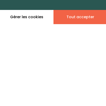
zones de vie
Gérer les cookies
Tout accepter
Leaflet
|
©
OpenStreetMap
contributors | ©
MapTiler
Donner son avis
6 annonces immobilières à
la location - Plateau
d'Hauteville