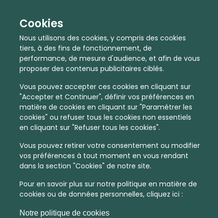
Cookies
Nous utilisons des cookies, y compris des cookies
tiers, à des fins de fonctionnement, de
performance, de mesure d'audience, et afin de vous
proposer des contenus publicitaires ciblés.
Vous pouvez accepter ces cookies en cliquant sur
"Accepter et Continuer", définir vos préférences en
matière de cookies en cliquant sur "Paramétrer les
cookies" ou refuser tous les cookies non essentiels
En quelques infos :
en cliquant sur "Refuser tous les cookies".
1421 €
67
Vous pouvez retirer votre consentement ou modifier
vos préférences à tout moment en vous rendant
Prix moyen au m²
Quantité de ventes immobilier
dans la section "Cookies" de notre site.
calculé sur l'année 2022
dans l'année 2022
Pour en savoir plus sur notre politique en matière de
Peu dense
Commune
cookies ou de données personnelles, cliquez ici :
Densité de population
Type de zone de vie
Notre politique de cookies
dans toute la France
La commune non découpée en