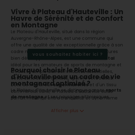
Vivre à Plateau d'Hauteville : Un
Havre de Sérénité et de Confort
en Montagne
Le Plateau d'Hauteville, situé dans la région
Auvergne-Rhône-Alpes, est une commune qui
offre une qualité de vie exceptionnelle grâce à son
cadre naturel montagnard et ses infrastructures
vous souhaitez habiter ici ?
bien développées. Avec un climat
continental
idéal pour les amateurs de sports de montagne et
Pourquoi choisir le Plateau
un accès simple aux commodités essentielles,
d'Hauteville pour un cadre de vie
cette zone séduit familles, sportifs et retraités.
montagnard optimisé ?
Doté de nombreux
supermarchés
et d'un tissu
Le Plateau d'Hauteville se distingue par ses
sports
commercial varié, le Plateau d'Hauteville est le
de montagne
et ses paysages pittoresques,
parfait mélange entre tranquillité et dynamisme
attirant les passionnés de nature et d'activités en
local.
plein air. Son environnement garantit un cadre de
Afficher plus
vie paisible tout en restant actif, grâce aux
nombreuses infrastructures sportives telles que
des
gymnases et stades
de qualité. Le climat