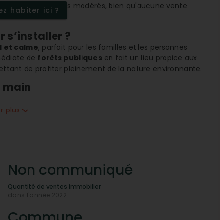
ns et appartements modérés, bien qu'aucune vente
z habiter ici ?
s’installer ?
 et calme
, parfait pour les familles et les personnes
mmédiate de
forêts publiques
en fait un lieu propice aux
mettant de profiter pleinement de la nature environnante.
e main
roximité
. Avec un
hypermarché
, une
boucherie
ts trouvent tout ce dont ils ont besoin sans avoir à
er plus
ut de beauté
et d'un
salon de coiffure
ajoute à la
fants ?
 pour leurs enfants avec la
présence d'écoles
Non communiqué
eunes un parcours scolaire sans encombre dans un
Quantité de ventes immobilier
dans l'année 2022
anté grâce à une bonne couverture de
dentistes
et de
Commune