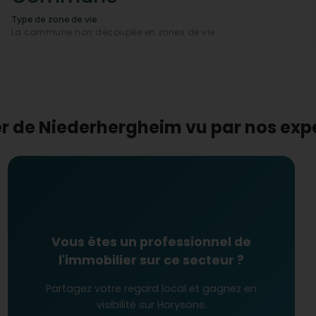
ticien
et d'un
psychologue
sont disponibles,
sidents.
Type de zone de vie
La commune non découpée en zones de vie
moderne dans un cadre naturel et préservé, idéal pour
cablures de la vie trépidante des grandes villes.
er de Niederhergheim vu par nos ex
Vous êtes un professionnel de
l'immobilier sur ce secteur ?
Partagez votre regard local et gagnez en
visibilité sur Horysons.