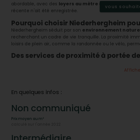
abordable, avec des
loyers au mètre carré
pour maiso
vous souhaite
récente n'ait été enregistrée.
Pourquoi choisir Niederhergheim pour 
Niederhergheim séduit par son
environnement naturel
recherchant un cadre de vie tranquille. La proximité i
loisirs de plein air, comme la randonnée ou le vélo, per
Des services de proximité à portée d
La ville est bien équipée en termes de
commerces de p
charcuterie
et d'autres magasins essentiels, les habitan
Affich
parcourir de longues distances. La présence d'un
instit
commodité de la vie quotidienne.
En quelques infos :
Une éducation de qualité pour les en
Les familles peuvent profiter d'une éducation de qualité
Non communiqué
maternelles et élémentaires
. Cela assure aux plus j
environnement bienveillant.
Prix moyen au m²
calculé sur l'année 2022
Quel accès aux services de santé ?
Niederhergheim offre un accès complet aux soins de s
Intermédiaire