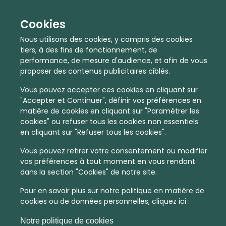
Cookies
Nous utilisons des cookies, y compris des cookies
tiers, à des fins de fonctionnement, de
performance, de mesure d'audience, et afin de vous
proposer des contenus publicitaires ciblés.
Vous pouvez accepter ces cookies en cliquant sur
"Accepter et Continuer", définir vos préférences en
matière de cookies en cliquant sur "Paramétrer les
cookies" ou refuser tous les cookies non essentiels
En quelques infos :
en cliquant sur "Refuser tous les cookies".
1724 €
17
Vous pouvez retirer votre consentement ou modifier
vos préférences à tout moment en vous rendant
Prix moyen au m²
Quantité de ventes immobilier
dans la section "Cookies" de notre site.
calculé sur l'année 2022
dans l'année 2022
Pour en savoir plus sur notre politique en matière de
Peu dense
Commune
cookies ou de données personnelles, cliquez ici :
Densité de population
Type de zone de vie
Notre politique de cookies
dans toute la France
La commune non découpée en