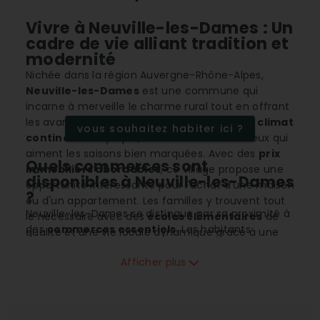
Vivre à Neuville-les-Dames : Un
cadre de vie alliant tradition et
modernité
Nichée dans la région Auvergne-Rhône-Alpes,
Neuville-les-Dames
est une commune qui
incarne à merveille le charme rural tout en offrant
les avantages de la modernité. Forte de son
climat
vous souhaitez habiter ici ?
continental
idyllique, la commune attire ceux qui
aiment les saisons bien marquées. Avec des
prix
Quels commerces sont
immobiliers abordables
, ce village propose une
disponibles à Neuville-les-Dames
opportunité intéressante pour l'achat d'une maison
?
ou d'un appartement. Les familles y trouvent tout
Neuville-les-Dames se distingue par sa proximité à
le nécessaire avec des
écoles élémentaires
de
des
commerces essentiels
. Les habitants
qualité et une vie locale dynamique grâce à une
peuvent facilement accéder à une
boulangerie-
connexion mobile 4G
infaillible.
pâtisserie
, une
boucherie charcuterie
, et
Afficher plus
même un
fleuriste-jardinerie-animalerie
.
Cette offre locale diversifiée permet aux résidents
de profiter de produits frais quotidiennement sans