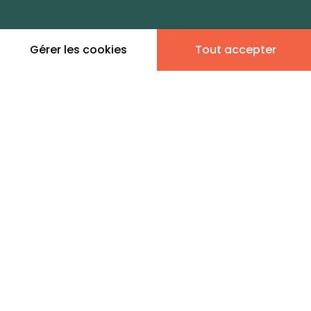
zones de vie
Gérer les cookies
Tout accepter
Leaflet
|
©
OpenStreetMap
contributors | ©
MapTiler
Donner son avis
1 annonce immobilière en
vente - Neuville-les-
Dames