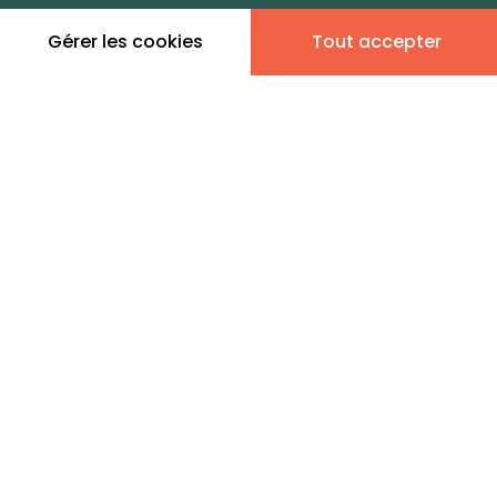
zones de vie
Gérer les cookies
Tout accepter
Leaflet
|
©
OpenStreetMap
contributors | ©
MapTiler
Donner son avis
2 annonces immobilières
en vente - Nesle
IMMO RESEAU