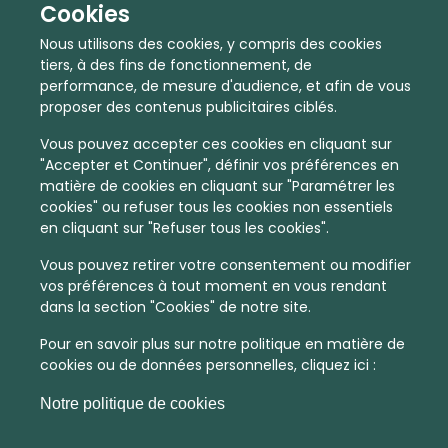
Cookies
Nous utilisons des cookies, y compris des cookies
tiers, à des fins de fonctionnement, de
performance, de mesure d'audience, et afin de vous
proposer des contenus publicitaires ciblés.
Vous pouvez accepter ces cookies en cliquant sur
"Accepter et Continuer", définir vos préférences en
matière de cookies en cliquant sur "Paramétrer les
cookies" ou refuser tous les cookies non essentiels
En quelques infos :
en cliquant sur "Refuser tous les cookies".
Vous pouvez retirer votre consentement ou modifier
978 €
25
vos préférences à tout moment en vous rendant
dans la section "Cookies" de notre site.
Prix moyen au m²
Quantité de ventes immobilier
calculé sur l'année 2022
dans l'année 2022
Pour en savoir plus sur notre politique en matière de
cookies ou de données personnelles, cliquez ici :
Peu dense
Commune
Notre politique de cookies
Densité de population
Type de zone de vie
dans toute la France
La commune non découpée en