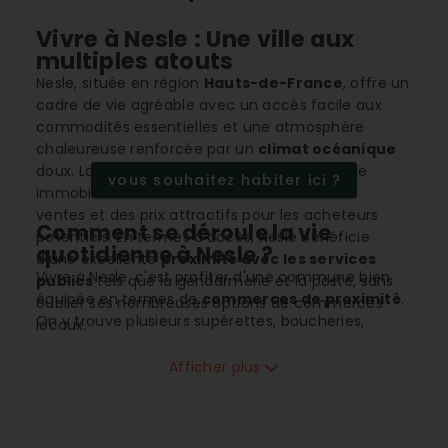
Vivre à Nesle : Une ville aux
multiples atouts
Nesle, située en région
Hauts-de-France
, offre un
cadre de vie agréable avec un accès facile aux
commodités essentielles et une atmosphère
chaleureuse renforcée par un
climat océanique
doux. La ville dispose d'une bonne dynamique
vous souhaitez habiter ici ?
immobilière avec un nombre raisonnable de
ventes et des prix attractifs pour les acheteurs
Comment se déroule la vie
potentiels. En termes d'accès, Nesle bénéficie
quotidienne à Nesle ?
d'une excellente
proximité avec les services
Vivre à Nesle, c'est profiter d'une commune bien
publics
tels que la gendarmerie et la poste, sans
équipée en termes de
commerces de proximité
.
oublier ses nombreuses options de commerces
On y trouve plusieurs supérettes, boucheries,
locaux.
boulangeries, et même un
supermarché
pour
répondre aux besoins quotidiens. Les nombreuses
Afficher plus
options de
restauration rapide
et les offres de
services de beauté
comme les salons de coiffure
et instituts d'onglerie ajoutent au confort de la vie