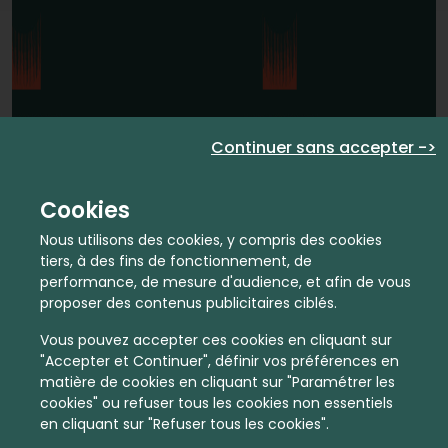
En quelques infos :
5027 €
75
Continuer sans accepter ->
Prix moyen au m²
Quantité de ventes immobilier
Cookies
calculé sur l'année 2022
dans l'année 2022
Intermédiaire
Habitat
Nous utilisons des cookies, y compris des cookies
tiers, à des fins de fonctionnement, de
performance, de mesure d'audience, et afin de vous
Densité de population
Type de zone de vie
dans toute la France
Entre 1800 et 5000 habitants
proposer des contenus publicitaires ciblés.
dans cette zone
Vous pouvez accepter ces cookies en cliquant sur
"Accepter et Continuer", définir vos préférences en
matière de cookies en cliquant sur "Paramétrer les
cookies" ou refuser tous les cookies non essentiels
en cliquant sur "Refuser tous les cookies".