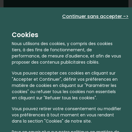
En quelques infos :
Continuer sans accepter ->
896 €
27
Cookies
Prix moyen au m²
Quantité de ventes immobilier
Nous utilisons des cookies, y compris des cookies
calculé sur l'année 2022
dans l'année 2022
tiers, à des fins de fonctionnement, de
performance, de mesure d'audience, et afin de vous
Peu dense
Commune
proposer des contenus publicitaires ciblés.
Densité de population
Type de zone de vie
Vous pouvez accepter ces cookies en cliquant sur
dans toute la France
La commune non découpée en
"Accepter et Continuer", définir vos préférences en
zones de vie
matière de cookies en cliquant sur "Paramétrer les
cookies" ou refuser tous les cookies non essentiels
en cliquant sur "Refuser tous les cookies".
Vous pouvez retirer votre consentement ou modifier
vos préférences à tout moment en vous rendant
Leaflet
|
©
OpenStreetMap
contributors | ©
MapTiler
dans la section "Cookies" de notre site.