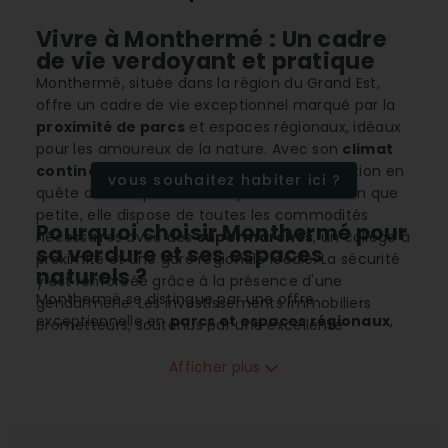
Vivre à Monthermé : Un cadre
de vie verdoyant et pratique
Monthermé, située dans la région du Grand Est,
offre un cadre de vie exceptionnel marqué par la
proximité de parcs
et espaces régionaux, idéaux
pour les amoureux de la nature. Avec son
climat
continental
, Monthermé attire une population en
vous souhaitez habiter ici ?
quête de tranquillité et de qualité de vie. Bien que
petite, elle dispose de toutes les commodités
Pourquoi choisir Monthermé pour
nécessaires avec des
supermarchés
, un collège à
sa verdure et ses espaces
proximité et une gare régionale locale. La sécurité
naturels ?
y est renforcée grâce à la présence d'une
Monthermé se distingue par une offre
gendarmerie. Les investissements immobiliers
exceptionnelle en
parcs et espaces régionaux
,
prometteurs, soutenus par une excellente
permettant aux résidents de profiter pleinement
connectivité, font de Monthermé un choix
d’activités de plein air et de paysages naturels
Afficher plus
attrayant pour s’installer.
magnifiques. Cette abondance d'espaces verts en
fait un lieu de vie idéal pour ceux qui cherchent à
s’évader de l’agitation urbaine tout en bénéficiant