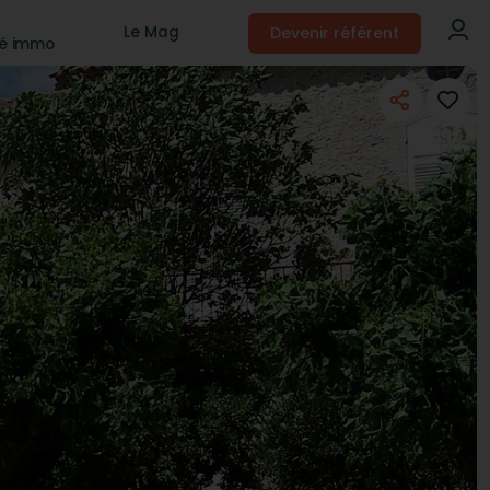
Devenir référent
Le Mag
té immo