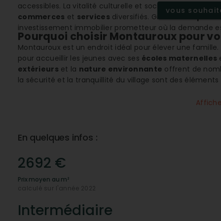
accessibles. La vitalité culturelle et sociale de Montau
vous souhaite
commerces
et
services
diversifiés. Grâce à son
prix a
investissement immobilier prometteur où la demande es
Pourquoi choisir Montauroux pour vot
Montauroux est un endroit idéal pour élever une famille. 
pour accueillir les jeunes avec ses
écoles maternelles
extérieurs
et la
nature environnante
offrent de nombr
la sécurité et la tranquillité du village sont des élément
Un marché immobilier dynamique et 
Affich
Le marché immobilier de Montauroux est en constante évo
stratégique. La
note élevée concernant l'évolution de
pleine expansion. Avec un
prix médian au m²
raisonnabl
En quelques infos :
l'acquisition d'une propriété.
Comment se déplacer facilement à 
2692 €
Montauroux bénéficie d'une excellente
connectivité
, f
Prix moyen au m²
Bien desservie par les transports en commun et les route
calculé sur l'année 2022
zones économiques et touristiques de la région. Les ser
trajets confortables au sein de Montauroux et vers les al
Intermédiaire