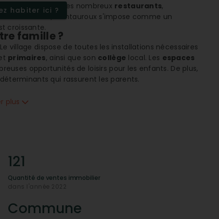
roux se reflète dans ses nombreux
restaurants
,
z habiter ici ?
ttractif au m²
, Montauroux s'impose comme un
t croissante.
re famille ?
Le village dispose de toutes les installations nécessaires
et
primaires
, ainsi que son
collège
local. Les
espaces
euses opportunités de loisirs pour les enfants. De plus,
s déterminants qui rassurent les parents.
accessible
er plus
lution, ce qui en fait un lieu d'investissement
s prix
et la
rotation des biens
montre un marché en
e, cette commune offre de belles opportunités pour
Montauroux ?
121
acilitant les déplacements vers les grandes villes alentour.
Quantité de ventes immobilier
s, cette localité permet de rejoindre rapidement les
dans l'année 2022
vices de
taxis et VTC
disponibles assurent également des
entours.
Commune