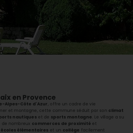
paix en Provence
e-Alpes-Côte d'Azur
, offre un cadre de vie
e mer et montagne, cette commune séduit par son
climat
ports nautiques
et de
sports montagne
. Le village a su
ec de nombreux
commerces de proximité
et
s
écoles élémentaires
et un
collège
facilement