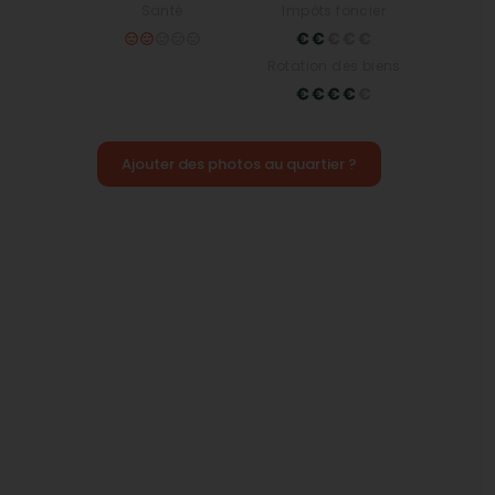
Santé
Impôts foncier
Rotation des biens
Ajouter des photos au quartier ?