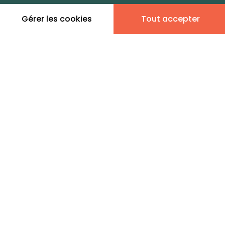
zones de vie
Gérer les cookies
Tout accepter
Leaflet
|
©
OpenStreetMap
contributors | ©
MapTiler
Donner son avis
1 annonce immobilière en
vente - Mayet
MegAgence