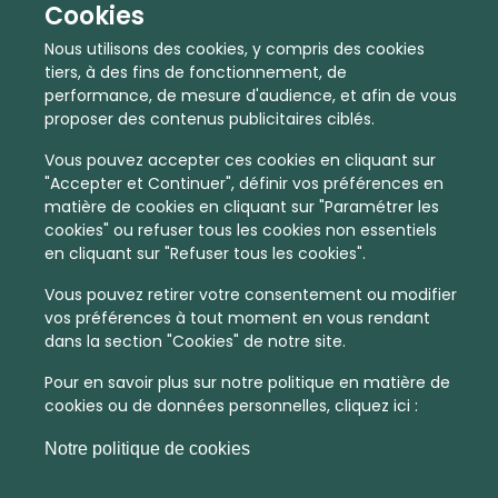
Cookies
Nous utilisons des cookies, y compris des cookies
tiers, à des fins de fonctionnement, de
performance, de mesure d'audience, et afin de vous
proposer des contenus publicitaires ciblés.
Vous pouvez accepter ces cookies en cliquant sur
"Accepter et Continuer", définir vos préférences en
matière de cookies en cliquant sur "Paramétrer les
cookies" ou refuser tous les cookies non essentiels
En quelques infos :
en cliquant sur "Refuser tous les cookies".
Vous pouvez retirer votre consentement ou modifier
971 €
48
vos préférences à tout moment en vous rendant
dans la section "Cookies" de notre site.
Prix moyen au m²
Quantité de ventes immobilier
calculé sur l'année 2022
dans l'année 2022
Pour en savoir plus sur notre politique en matière de
cookies ou de données personnelles, cliquez ici :
Peu dense
Commune
Notre politique de cookies
Densité de population
Type de zone de vie
dans toute la France
La commune non découpée en