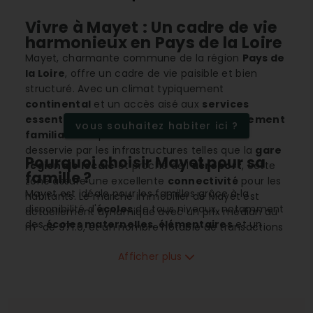
Vivre à Mayet : Un cadre de vie
harmonieux en Pays de la Loire
Mayet, charmante commune de la région
Pays de
la Loire
, offre un cadre de vie paisible et bien
structuré. Avec un climat typiquement
continental
et un accès aisé aux
services
essentiels
, Mayet séduit par son
environnement
vous souhaitez habiter ici ?
familial
et sa proximité avec la nature. Bien
desservie par les infrastructures telles que la
gare
Pourquoi choisir Mayet pour sa
régionale locale
et proche de l'
aéroport
, cette
famille ?
zone assure une excellente
connectivité
pour les
Mayet est idéale pour les familles grâce à la
habitants. Le marché immobilier de Mayet est
disponibilité d'
écoles
de tous niveaux, notamment
actuellement dynamique avec un prix médian au
des
écoles maternelles
,
élémentaires
et un
m² de 971.0, et un nombre notable de transactions
collège
. Les nombreux
commerces de proximité
,
en 2023.
assoient son caractère pratique pour les parents
Afficher plus
actifs. La sécurité est renforcée par la
proximité
de la gendarmerie
, ce qui rassure les familles
résidant dans la commune.