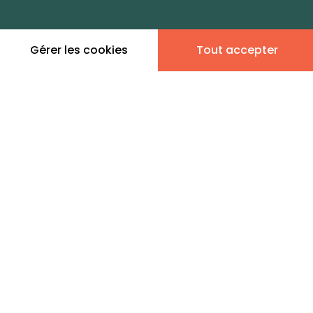
dans cette zone
Gérer les cookies
Tout accepter
Leaflet
|
©
OpenStreetMap
contributors | ©
MapTiler
Donner son avis
4 annonces immobilières
en vente - Bourg Saint-
Vincent