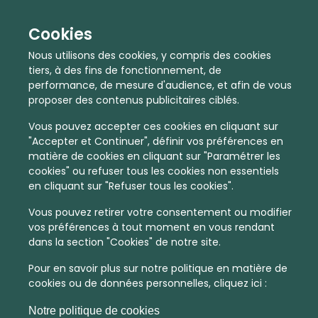
Cookies
Nous utilisons des cookies, y compris des cookies
tiers, à des fins de fonctionnement, de
performance, de mesure d'audience, et afin de vous
proposer des contenus publicitaires ciblés.
Vous pouvez accepter ces cookies en cliquant sur
"Accepter et Continuer", définir vos préférences en
matière de cookies en cliquant sur "Paramétrer les
cookies" ou refuser tous les cookies non essentiels
En quelques infos :
en cliquant sur "Refuser tous les cookies".
4088 €
21
Vous pouvez retirer votre consentement ou modifier
vos préférences à tout moment en vous rendant
Prix moyen au m²
Quantité de ventes immobilier
dans la section "Cookies" de notre site.
calculé sur l'année 2022
dans l'année 2022
Pour en savoir plus sur notre politique en matière de
Dense
Habitat
cookies ou de données personnelles, cliquez ici :
Densité de population
Type de zone de vie
Notre politique de cookies
dans toute la France
Entre 1800 et 5000 habitants