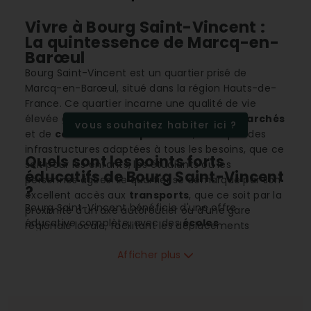
Vivre à Bourg Saint-Vincent :
La quintessence de Marcq-en-
Barœul
Bourg Saint-Vincent est un quartier prisé de
Marcq-en-Barœul, situé dans la région Hauts-de-
France. Ce quartier incarne une qualité de vie
élevée grâce à une offre variée de
supermarchés
vous souhaitez habiter ici ?
et de
commerces de proximité
, ainsi qu'à des
infrastructures adaptées à tous les besoins, que ce
Quels sont les points forts
soit pour les enfants, les étudiants ou les
éducatifs de Bourg Saint-Vincent
personnes âgées. Le quartier se démarque par son
?
excellent accès aux
transports
, que ce soit par la
Bourg Saint-Vincent bénéficie d'une offre
proximité d’un axe autoroutier ou d'une gare
éducative complète, avec des
écoles
régionale locale, facilitant les déplacements
maternelles
,
élémentaires
, un
collège
, et une
quotidiens. Il offre également de nombreux
excellente proximité aux établissements
Afficher plus
services essentiels tels que des cliniques, plusieurs
d'
enseignement supérieur
. Cette diversité attire
établissements scolaires et des installations
de nombreuses familles soucieuses de l'avenir
sportives. Le
prix de l'immobilier
y est compétitif
éducatif de leurs enfants. L'accès facile à ces
et stable, faisant de Bourg Saint-Vincent une