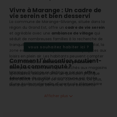
Vivre à Marange : Un cadre de
vie serein et bien desservi
La commune de Marange-Silvange, située dans la
région du Grand Est, offre un
cadre de vie serein
et agréable avec une
ambiance de village
qui
séduit de nombreuses familles à la recherche de
tranquillité. Bénéficiant d'un climat continental, la
vous souhaitez habiter ici ?
zone est entourée d'espaces naturels propices aux
loisirs en plein air. Les habitants peuvent compter
Comment l'éducation soutient-
sur un réseau de
commerce de proximité
elle la communauté ?
exemplaire, allant des supermarchés aux magasins
Marange-Silvange se distingue par son
offre
spécialisés, assurant ainsi un quotidien pratique
éducative
de qualité. La commune est dotée
sans devoir s'éloigner de leur commune. De plus,
d'une école maternelle, d'une école élémentaire
Marange-Silvange bénéficie d'une excellente
ainsi que d'un collège, permettant aux enfants de
accessibilité grâce à sa proximité avec un axe
suivre leur scolarité dans un cadre de confiance.
Afficher plus
autoroutier majeur.
Cette proximité assure aux familles un confort
appréciable, facilitant à la fois la vie quotidienne et
l'épanouissement des enfants. Les installations