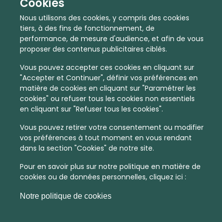
Cookies
Nous utilisons des cookies, y compris des cookies
tiers, à des fins de fonctionnement, de
performance, de mesure d'audience, et afin de vous
proposer des contenus publicitaires ciblés.
Vous pouvez accepter ces cookies en cliquant sur
"Accepter et Continuer", définir vos préférences en
En quelques infos :
matière de cookies en cliquant sur "Paramétrer les
cookies" ou refuser tous les cookies non essentiels
Non
Non
en cliquant sur "Refuser tous les cookies".
Vous pouvez retirer votre consentement ou modifier
communiqué
communiqué
vos préférences à tout moment en vous rendant
dans la section "Cookies" de notre site.
Prix moyen au m²
Quantité de ventes immobilier
calculé sur l'année 2022
dans l'année 2022
Pour en savoir plus sur notre politique en matière de
Intermédiaire
Habitat
cookies ou de données personnelles, cliquez ici :
Notre politique de cookies
Densité de population
Type de zone de vie
dans toute la France
Entre 1800 et 5000 habitants
dans cette zone