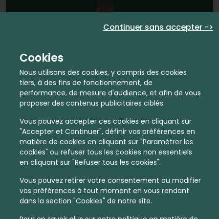
En quelques infos :
Continuer sans accepter ->
4655 €
54
Cookies
Prix moyen au m²
Quantité de ventes immobilier
Nous utilisons des cookies, y compris des cookies
calculé sur l'année 2022
dans l'année 2022
tiers, à des fins de fonctionnement, de
performance, de mesure d'audience, et afin de vous
Dense
Habitat
proposer des contenus publicitaires ciblés.
Densité de population
Type de zone de vie
Vous pouvez accepter ces cookies en cliquant sur
dans toute la France
Entre 1800 et 5000 habitants
"Accepter et Continuer", définir vos préférences en
dans cette zone
matière de cookies en cliquant sur "Paramétrer les
cookies" ou refuser tous les cookies non essentiels
en cliquant sur "Refuser tous les cookies".
Vous pouvez retirer votre consentement ou modifier
vos préférences à tout moment en vous rendant
Leaflet
|
©
OpenStreetMap
contributors | ©
MapTiler
dans la section "Cookies" de notre site.