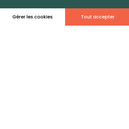
salariés que de population
résidente
Gérer les cookies
Tout accepter
Leaflet
|
©
OpenStreetMap
contributors | ©
MapTiler
Donner son avis
1 annonce immobilière en
vente - Lille Centre 6
LE LION IMMOBILIER