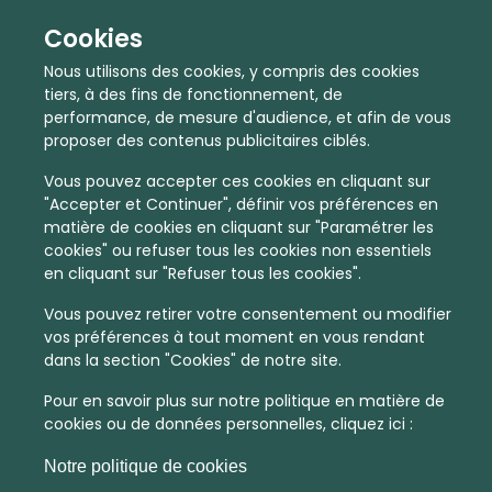
Cookies
Nous utilisons des cookies, y compris des cookies
tiers, à des fins de fonctionnement, de
performance, de mesure d'audience, et afin de vous
proposer des contenus publicitaires ciblés.
Vous pouvez accepter ces cookies en cliquant sur
"Accepter et Continuer", définir vos préférences en
matière de cookies en cliquant sur "Paramétrer les
cookies" ou refuser tous les cookies non essentiels
En quelques infos :
en cliquant sur "Refuser tous les cookies".
4684 €
29
Vous pouvez retirer votre consentement ou modifier
vos préférences à tout moment en vous rendant
Prix moyen au m²
Quantité de ventes immobilier
dans la section "Cookies" de notre site.
calculé sur l'année 2022
dans l'année 2022
Pour en savoir plus sur notre politique en matière de
Dense
Activité
cookies ou de données personnelles, cliquez ici :
Densité de population
Type de zone de vie
Notre politique de cookies
dans toute la France
Au moins 2 fois plus d'emplois