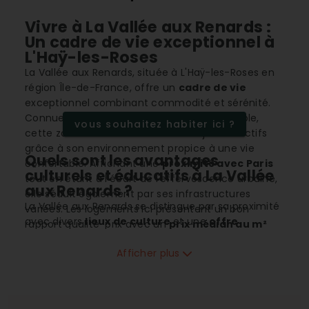
Vivre à La Vallée aux Renards :
Un cadre de vie exceptionnel à
L'Haÿ-les-Roses
La Vallée aux Renards, située à L'Haÿ-les-Roses en
région Île-de-France, offre un
cadre de vie
exceptionnel combinant commodité et sérénité.
Connue pour son
climat océanique
agréable,
vous souhaitez habiter ici ?
cette zone attire les familles et les jeunes actifs
grâce à son environnement propice à une vie
Quels sont les avantages
confortable. Affichant une
proximité avec Paris
culturels et éducatifs à La Vallée
tout en étant à l'écart de l'effervescence urbaine,
aux Renards ?
elle séduit également par ses infrastructures
La Vallée aux Renards se distingue par sa proximité
variées. Les logements ici présentent un bon
avec divers
lieux de culture
et une
offre
rapport qualité-prix avec un
prix médian au m²
éducative complète
. Le quartier dispose d'écoles
attractif.
allant de la maternelle au collège, en passant par
Afficher plus
l'enseignement supérieur, garantissant un accès
facile pour les familles avec enfants. Les habitants
bénéficient également de nombreux
lieux