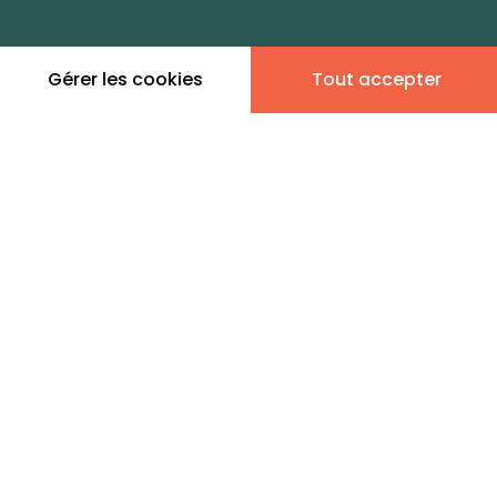
dans cette zone
Gérer les cookies
Tout accepter
Leaflet
|
©
OpenStreetMap
contributors | ©
MapTiler
Donner son avis
2 annonces immobilières
en vente - La Vallée aux
Renards