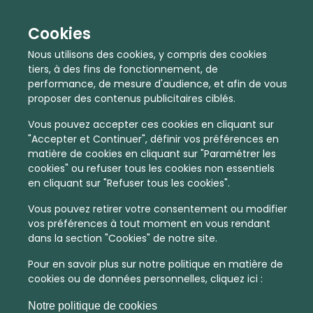
Cookies
Nous utilisons des cookies, y compris des cookies
tiers, à des fins de fonctionnement, de
performance, de mesure d'audience, et afin de vous
proposer des contenus publicitaires ciblés.
Vous pouvez accepter ces cookies en cliquant sur
"Accepter et Continuer", définir vos préférences en
matière de cookies en cliquant sur "Paramétrer les
cookies" ou refuser tous les cookies non essentiels
En quelques infos :
en cliquant sur "Refuser tous les cookies".
4334 €
21
Vous pouvez retirer votre consentement ou modifier
vos préférences à tout moment en vous rendant
Prix moyen au m²
Quantité de ventes immobilier
dans la section "Cookies" de notre site.
calculé sur l'année 2022
dans l'année 2022
Pour en savoir plus sur notre politique en matière de
Dense
Habitat
cookies ou de données personnelles, cliquez ici :
Densité de population
Type de zone de vie
Notre politique de cookies
dans toute la France
Entre 1800 et 5000 habitants