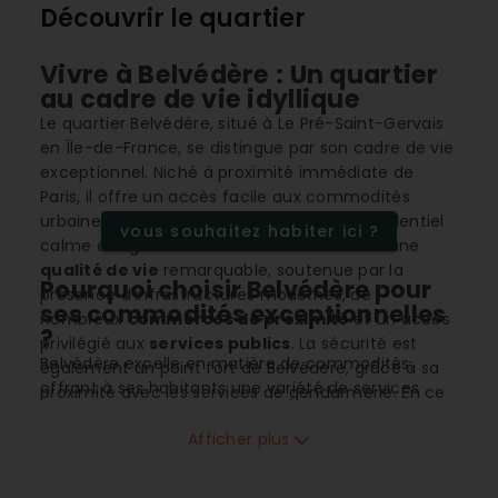
Découvrir le quartier
Vivre à Belvédère : Un quartier
au cadre de vie idyllique
Le quartier Belvédère, situé à Le Pré-Saint-Gervais
en Île-de-France, se distingue par son cadre de vie
exceptionnel. Niché à proximité immédiate de
Paris, il offre un accès facile aux commodités
urbaines tout en préservant un espace résidentiel
vous souhaitez habiter ici ?
calme et agréable. Cette zone bénéficie d'une
qualité de vie
remarquable, soutenue par la
Pourquoi choisir Belvédère pour
présence d'infrastructures modernes, de
ses commodités exceptionnelles
nombreux
commerces de proximité
et un accès
?
privilégié aux
services publics
. La sécurité est
Belvédère excelle en matière de commodités,
également un point fort de Belvédère, grâce à sa
offrant à ses habitants une variété de services
proximité avec les services de gendarmerie. En ce
essentiels à portée de main. Le quartier est doté
qui concerne l'immobilier, le quartier présente un
d'une
proximité immédiate
avec des
Afficher plus
prix au m²
concurrentiel avec un
potentiel
supermarchés
, des
commerces
et une
d'évolution
des prix favorable.
multitude d'écoles de tous niveaux. Les