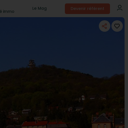
Devenir référent
Le Mag
té immo