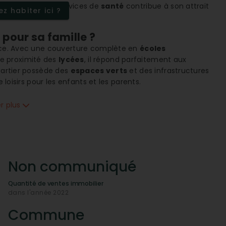
ucatives
et des services de
santé
contribue à son attrait
z habiter ici ?
pour sa famille ?
ence. Avec une couverture complète en
écoles
e proximité des
lycées
, il répond parfaitement aux
quartier possède des
espaces verts
et des infrastructures
loisirs pour les enfants et les parents.
ités
er plus
sa connexion efficace aux
axes autoroutiers
, ce qui
nsports en commun
, avec une
connectivité
améliorée,
availlent en ville mais cherchent un cadre de vie plus
oches essentiels
garantissent une quotidienneté sans
Non communiqué
aint-Martin ?
Quantité de ventes immobilier
ement serein avec des services de
santé
complets, y
dans l'année 2022
daptés aux besoins variés de la population. La présence
pâtisseries
,
restaurants
, et
instituts de beauté-
Commune
té avec Metz offre un accès rapide à une vie culturelle et