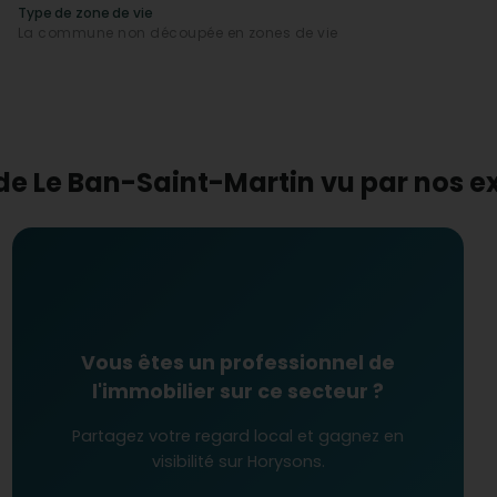
Type de zone de vie
La commune non découpée en zones de vie
lier ?
tions récentes, montre un potentiel intéressant du point
r rapport aux autres zones, notamment pour les
rchant la tranquillité d'un quartier résidentiel à proximité
entielles et un cadre de vie attractif, investir dans
icieux.
 de Le Ban-Saint-Martin vu par nos 
Vous êtes un professionnel de
l'immobilier sur ce secteur ?
Partagez votre regard local et gagnez en
visibilité sur Horysons.