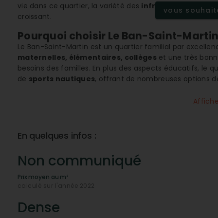
vie dans ce quartier, la variété des
infrastructures éd
vous souhaite
croissant.
Pourquoi choisir Le Ban-Saint-Martin 
Le Ban-Saint-Martin est un quartier familial par excell
maternelles, élémentaires, collèges
et une très bonn
besoins des familles. En plus des aspects éducatifs, le 
de
sports nautiques
, offrant de nombreuses options de 
Un accès facile à toutes les commod
Affich
La zone bénéficie d'une accessibilité optimale grâce à 
facilite les déplacements vers Metz et au-delà. Les
tra
renforcent l'attrait du Ban-Saint-Martin pour ceux qui tr
En quelques infos :
paisible. Les multiples
supermarchés
et
commerces pr
tracas, avec tous les besoins couverts.
Non communiqué
Quelle est la qualité de vie au Ban-S
Prix moyen au m²
Vivre au Ban-Saint-Martin, c'est profiter d'un environn
calculé sur l'année 2022
compris des
dentistes
et des
spécialistes médicaux
a
de nombreux
commerces
comme des
boulangeries-
Dense
onglerie
en fait un lieu vivant et dynamique. Sa proximi