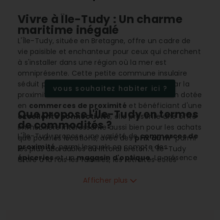
Vivre à Île-Tudy : Un charme
maritime inégalé
L'Île-Tudy, située en Bretagne, offre un cadre de
vie paisible et enchanteur pour ceux qui cherchent
à s'installer dans une région où la mer est
omniprésente. Cette petite commune insulaire
séduit par son
climat océanique
doux et par la
vous souhaitez habiter ici ?
proximité immédiate avec l'
océan
. Très bien dotée
en
commerces de proximité
et bénéficiant d'une
Que propose l'Île-Tudy en termes
excellente connectivité
, elle présente une offre
de commodités ?
immobilière intéressante aussi bien pour les achats
L'Île-Tudy propose une variété de
commerces de
que pour les locations, avec des
prix au m²
parmi
proximité
, parmi lesquels on compte des
les plus abordables du littoral breton. L’Île-Tudy
épiceries
et un
magasin d'optique
. La présence
attire à la fois les familles, les retraités et les
de
supermarchés et hypermarchés
à proximité
amateurs de
sports nautiques
grâce à ses
immédiate rend les courses du quotidien très
Afficher plus
infrastructures et son environnement authentique.
pratiques. Avec deux
salons de coiffure
et
plusieurs lieux dédiés à la
restauration
, la vie
quotidienne est facilitée. Le village offre