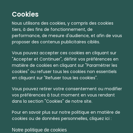
Cookies
Nous utilisons des cookies, y compris des cookies
tiers, à des fins de fonctionnement, de
performance, de mesure d'audience, et afin de vous
proposer des contenus publicitaires ciblés.
Vous pouvez accepter ces cookies en cliquant sur
"Accepter et Continuer", définir vos préférences en
matière de cookies en cliquant sur "Paramétrer les
cookies" ou refuser tous les cookies non essentiels
En quelques infos :
en cliquant sur "Refuser tous les cookies".
2284 €
39
Vous pouvez retirer votre consentement ou modifier
vos préférences à tout moment en vous rendant
Prix moyen au m²
Quantité de ventes immobilier
dans la section "Cookies" de notre site.
calculé sur l'année 2022
dans l'année 2022
Pour en savoir plus sur notre politique en matière de
Dense
Habitat
cookies ou de données personnelles, cliquez ici :
Densité de population
Type de zone de vie
Notre politique de cookies
dans toute la France
Entre 1800 et 5000 habitants