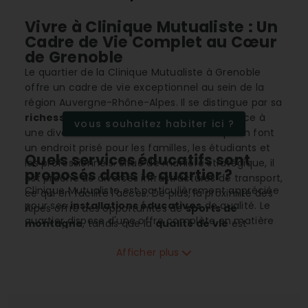
Vivre à Clinique Mutualiste : Un
Cadre de Vie Complet au Cœur
de Grenoble
Le quartier de la Clinique Mutualiste à Grenoble
offre un cadre de vie exceptionnel au sein de la
région Auvergne-Rhône-Alpes. Il se distingue par sa
richesse culturelle
et son dynamisme grâce à
vous souhaitez habiter ici ?
une diversité d'activités et de services qui en font
un endroit prisé pour les familles, les étudiants et
Quels services éducatifs sont
les professionnels. Situé de manière stratégique, il
proposés dans le quartier ?
est proche de diverses infrastructures de transport,
Clinique Mutualiste est particulièrement appréciée
ce qui en facilite l'accès. De plus, la proximité des
pour ses
installations éducatives
de qualité. Le
Alpes offre des opportunités de
sports de
quartier dispose d'une offre complète en matière
montagne
, tandis que la
qualité de vie
est
d'enseignement avec des
crèches
, des
écoles
agrémentée par une bonne connectivité et des
maternelles
, des
écoles élémentaires
, des
Afficher plus
commodités à portée de main. Le secteur
collèges et même des lycées à proximité
immobilier, avec un prix médian attractif, attire
immédiate. De plus, la présence d'un
également de nombreux investisseurs.
établissement d'enseignement supérieur
et