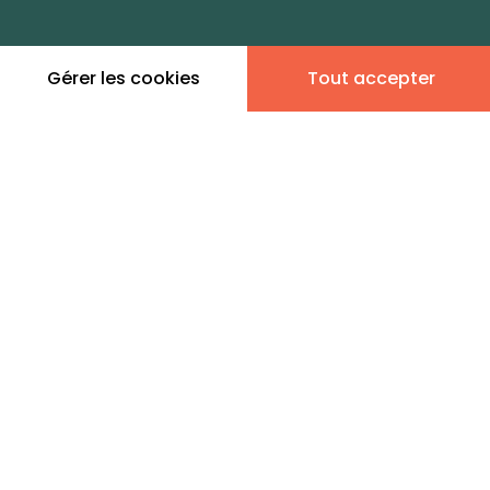
dans cette zone
Gérer les cookies
Tout accepter
Leaflet
|
©
OpenStreetMap
contributors | ©
MapTiler
Donner son avis
2 annonces immobilières à
la location - Clinique
Mutualiste