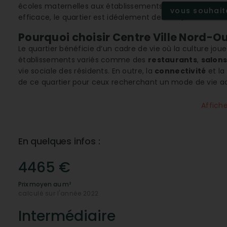
écoles maternelles aux établissements d’enseignement
vous souhaite
efficace, le quartier est idéalement desservi, facilitant l
Pourquoi choisir Centre Ville Nord-O
Le quartier bénéficie d’un cadre de vie où la culture joue
établissements variés comme des
restaurants
,
salons
vie sociale des résidents. En outre, la
connectivité
et la
de ce quartier pour ceux recherchant un mode de vie ac
Un quartier où l'accès aux commodité
Affich
Centre Ville Nord-Ouest est conçu pour répondre aux be
supermarchés
et
commerces essentiels
. De plus, le
avec la présence de cliniques, hôpitaux, et spécialiste
En quelques infos :
rapide et aisé aux soins.
La sécurité, une priorité dans le quart
4465 €
Le quartier jouit d'une excellente
proximité avec la pol
Prix moyen au m²
aux résidents. Ce niveau de sécurité contribue à la quali
calculé sur l'année 2022
espaces verts
propices à la détente et aux loisirs en ple
Intermédiaire
Comment le marché immobilier y évol