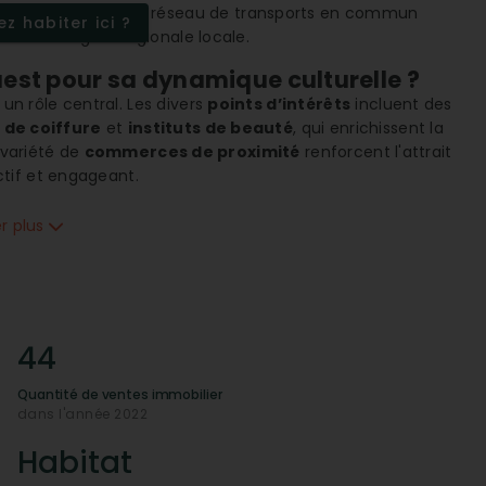
 supérieur. Avec un réseau de transports en commun
z habiter ici ?
'accès à la gare régionale locale.
uest pour sa dynamique culturelle ?
 un rôle central. Les divers
points d’intérêts
incluent des
 de coiffure
et
instituts de beauté
, qui enrichissent la
 variété de
commerces de proximité
renforcent l'attrait
tif et engageant.
s est facilité
er plus
soins quotidiens de ses habitants grâce à ses nombreux
s
infrastructures de santé
y sont bien représentées,
s dans divers domaines médicaux, garantissant un accès
ier
44
ice et la gendarmerie
, assurant une tranquillité d’esprit
Quantité de ventes immobilier
té de vie élevée qu’offre le quartier, combinée aux vastes
dans l'année 2022
in air.
Habitat
ue-t-il ?