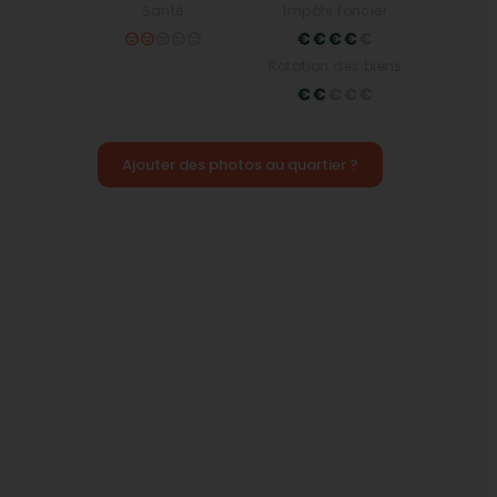
Santé
Impôts foncier
Rotation des biens
Ajouter des photos au quartier ?