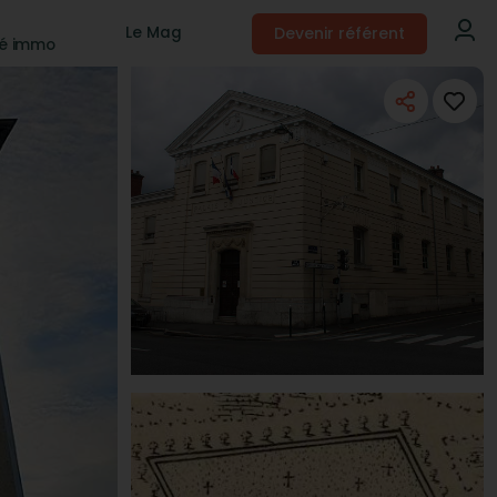
Devenir référent
Le Mag
té immo