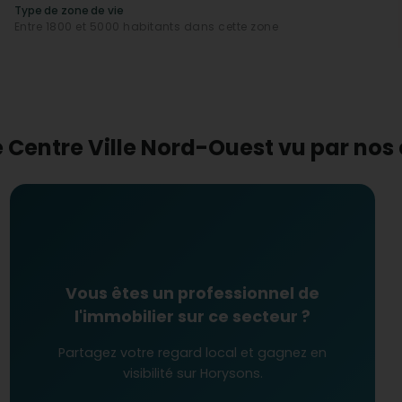
 dynamique avec un prix
médian au mètre carré
Type de zone de vie
st soutenu par la hausse de l’
évolution des prix
Entre 1800 et 5000 habitants dans cette zone
ouveaux arrivants et ceux cherchant à investir dans une
oles
(maternelles, élémentaires, collèges et lycées) et
lle Nord-Ouest est particulièrement adapté aux familles.
e Centre Ville Nord-Ouest vu par no
ours scolaire fluide et de qualité pour les enfants du
Vous êtes un professionnel de
l'immobilier sur ce secteur ?
Partagez votre regard local et gagnez en
visibilité sur Horysons.