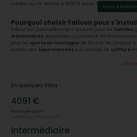
médian au m² estimé à 4090,9 euros, témoignant de l'att
vous souhaite
Pourquoi choisir Falicon pour s'install
Falicon est particulièrement attractif pour les
familles
g
élémentaires
disponibles. La présence d'infrastructures
pour les
sports de montagne
en font un lieu propice 
locales, des
supermarchés
aux services de
coiffure
et
habitants tout en préservant l'esprit de village.
Affich
Une accessibilité remarquable pour u
L'une des grandes forces de Falicon réside dans sa
conn
telles que l'
aéroport
de Nice ou les
axes autoroutiers
En quelques infos :
le travail ou les loisirs. De plus, la proximité avec une g
voyages en transport en commun fluides et ponctuels.
4091 €
La santé et le bien-être à portée de 
Prix moyen au m²
La santé n'est pas en reste à Falicon, avec une
proximi
calculé sur l'année 2022
hôpitaux et spécialistes sont accessibles rapidement, as
adaptées aux seniors et aux personnes en situation de h
Intermédiaire
population, garantissant un bien-être global à ses réside