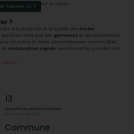
rait grandissant pour la région.
z habiter ici ?
er ?
râce à la proximité et la qualité des
écoles
 sportives telles que des
gymnases
et des installations
à une vie active et saine. Les nombreuses commodités
 de
restauration rapide
, enrichissent le quotidien des
er plus
n quotidien facilité
ectivité
optimale. L'accès direct aux infrastructures
rend les déplacements simple et rapide, que ce soit pour
are régionale conforte cette facilité d'accès, rendant les
13
main
Quantité de ventes immobilier
té remarquable des services médicaux
. Les cliniques,
dans l'année 2022
surant une prise en charge de qualité. Les infrastructures
andicap prennent en charge les besoins spécifiques de la
Commune
nts.