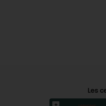
Les c
+