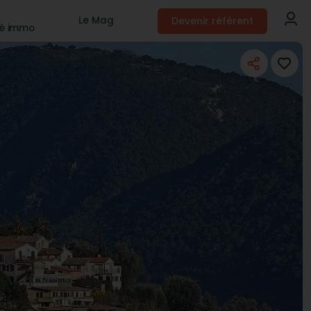
Devenir référent
Le Mag
té immo