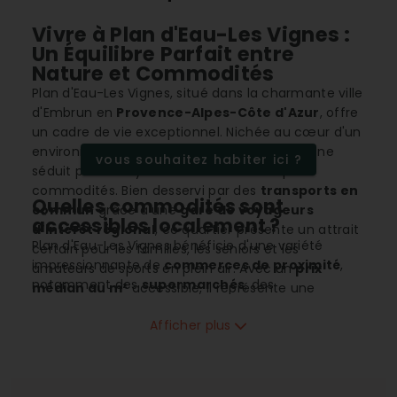
Vivre à Plan d'Eau-Les Vignes :
Un Équilibre Parfait entre
Nature et Commodités
Plan d'Eau-Les Vignes, situé dans la charmante ville
d'Embrun en
Provence-Alpes-Côte d'Azur
, offre
un cadre de vie exceptionnel. Nichée au cœur d'un
environnement
montagnard
idyllique, la zone
vous souhaitez habiter ici ?
séduit par son dynamisme et ses multiples
commodités. Bien desservi par des
transports en
Quelles commodités sont
commun
grâce à une
gare de voyageurs
accessibles localement ?
d’intérêt régional
, ce quartier présente un attrait
Plan d'Eau-Les Vignes bénéficie d'une variété
certain pour les familles, les seniors et les
impressionnante de
commerces de proximité
,
amateurs de sports en plein air. Avec un
prix
notamment des
supermarchés
, des
médian au m²
accessible, il représente une
boulangeries-pâtisseries, et des commerces
opportunité d'investissement intéressante.
alimentaires divers. Les services essentiels sont
Afficher plus
également bien représentés avec des
établissements scolaires de tous niveaux, allant
des
écoles maternelles
aux
lycées