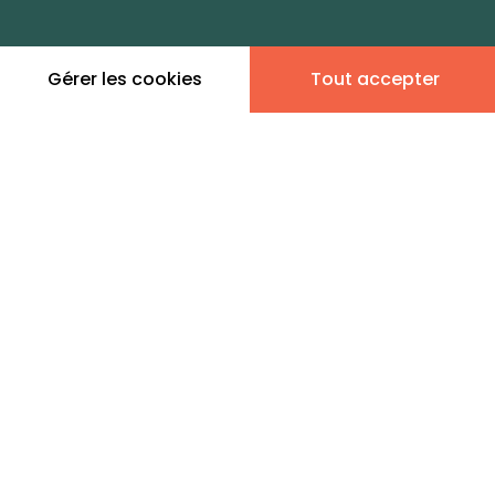
dans cette zone
Gérer les cookies
Tout accepter
Leaflet
|
©
OpenStreetMap
contributors | ©
MapTiler
Donner son avis
8 annonces immobilières
en vente - Plan d'Eau-Les
Vignes