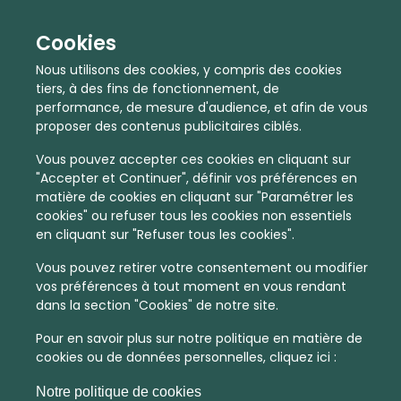
Cookies
Nous utilisons des cookies, y compris des cookies
tiers, à des fins de fonctionnement, de
performance, de mesure d'audience, et afin de vous
proposer des contenus publicitaires ciblés.
Vous pouvez accepter ces cookies en cliquant sur
"Accepter et Continuer", définir vos préférences en
matière de cookies en cliquant sur "Paramétrer les
cookies" ou refuser tous les cookies non essentiels
En quelques infos :
en cliquant sur "Refuser tous les cookies".
3014 €
41
Vous pouvez retirer votre consentement ou modifier
vos préférences à tout moment en vous rendant
Prix moyen au m²
Quantité de ventes immobilier
dans la section "Cookies" de notre site.
calculé sur l'année 2022
dans l'année 2022
Pour en savoir plus sur notre politique en matière de
Intermédiaire
Habitat
cookies ou de données personnelles, cliquez ici :
Densité de population
Type de zone de vie
Notre politique de cookies
dans toute la France
Entre 1800 et 5000 habitants