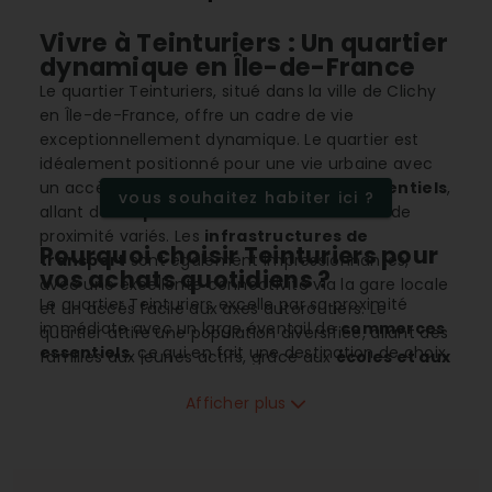
Vivre à Teinturiers : Un quartier
dynamique en Île-de-France
Le quartier Teinturiers, situé dans la ville de Clichy
en Île-de-France, offre un cadre de vie
exceptionnellement dynamique. Le quartier est
idéalement positionné pour une vie urbaine avec
un accès facile à tous les
commerces essentiels
,
vous souhaitez habiter ici ?
allant des
supermarchés
aux commerces de
proximité variés. Les
infrastructures de
Pourquoi choisir Teinturiers pour
transport
sont également impressionnantes,
vos achats quotidiens ?
avec une excellente connectivité via la gare locale
Le quartier Teinturiers excelle par sa proximité
et un accès facile aux axes autoroutiers. Le
immédiate avec un large éventail de
commerces
quartier attire une population diversifiée, allant des
essentiels
, ce qui en fait une destination de choix
familles aux jeunes actifs, grâce aux
écoles et aux
pour les achats quotidiens et les besoins
services éducatifs
de qualité. Le marché
domestiques. Avec un taux de proximité des
Afficher plus
immobilier y est en pleine expansion, avec un prix
supermarchés, commerces et services
au m² compétitif, rendant les investissements
atteignant 100%, résider ici assure un confort et
dans ce quartier très prometteurs.
une praticité sans pareils. On y trouve également