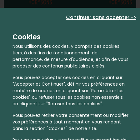
En quelques infos :
Continuer sans accepter ->
6914 €
27
Cookies
Prix moyen au m²
Quantité de ventes immobilier
Nous utilisons des cookies, y compris des cookies
calculé sur l'année 2022
dans l'année 2022
tiers, à des fins de fonctionnement, de
performance, de mesure d'audience, et afin de vous
Dense
Habitat
proposer des contenus publicitaires ciblés.
Densité de population
Type de zone de vie
Vous pouvez accepter ces cookies en cliquant sur
dans toute la France
Entre 1800 et 5000 habitants
"Accepter et Continuer", définir vos préférences en
dans cette zone
matière de cookies en cliquant sur "Paramétrer les
cookies" ou refuser tous les cookies non essentiels
en cliquant sur "Refuser tous les cookies".
Vous pouvez retirer votre consentement ou modifier
vos préférences à tout moment en vous rendant
Leaflet
|
©
OpenStreetMap
contributors | ©
MapTiler
dans la section "Cookies" de notre site.