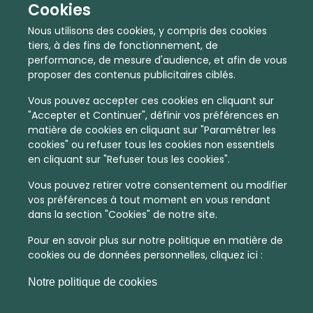
Cookies
Nous utilisons des cookies, y compris des cookies
tiers, à des fins de fonctionnement, de
performance, de mesure d'audience, et afin de vous
proposer des contenus publicitaires ciblés.
Vous pouvez accepter ces cookies en cliquant sur
"Accepter et Continuer", définir vos préférences en
matière de cookies en cliquant sur "Paramétrer les
cookies" ou refuser tous les cookies non essentiels
En quelques infos :
en cliquant sur "Refuser tous les cookies".
Vous pouvez retirer votre consentement ou modifier
1941 €
19
vos préférences à tout moment en vous rendant
dans la section "Cookies" de notre site.
Prix moyen au m²
Quantité de ventes immobilier
calculé sur l'année 2022
dans l'année 2022
Pour en savoir plus sur notre politique en matière de
cookies ou de données personnelles, cliquez ici :
Peu dense
Commune
Notre politique de cookies
Densité de population
Type de zone de vie
dans toute la France
La commune non découpée en