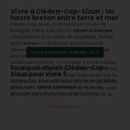
Vivre à Cléden-Cap-Sizun : Un
havre breton entre terre et mer
Cléden-Cap-Sizun, charmante commune de
Bretagne, marie avec brio un
climat océanique
rafraîchissant et un cadre de vie paisible. Nichée
entre
océan
et campagne, la commune se
démarque par sa proximité avec la mer, idéale
vous souhaitez habiter ici ?
pour les amateurs de paysages marins et de
randonnées côtières. L'immobilier y est abordable,
Pourquoi choisir Cléden-Cap-
avec un marché dynamique marqué par 19 ventes
Sizun pour vivre ?
immobilières en 2023. Le village dispose de tous les
Cléden-Cap-Sizun offre un cadre de vie agréable,
commerces essentiels, allant des boulangeries aux
grâce à son
climat océanique
doux et ses
restaurants, sans oublier un accès facile aux soins
paysages naturels époustouflants. Outre
de santé grâce à la présence de dentistes et de
l'environnement naturel, la commune se distingue
spécialistes médicaux. La communauté locale est
par sa richesse en infrastructures telles que
Afficher plus
accueillante, et la population résidente, composée
gymnases et stades
, qui encouragent un style de
en grande partie de seniors, profite d'un
vie actif et en plein air. Les sentiers côtiers offrent
environnement parfaitement adapté à leurs
aux résidents des opportunités inépuisables de
besoins.