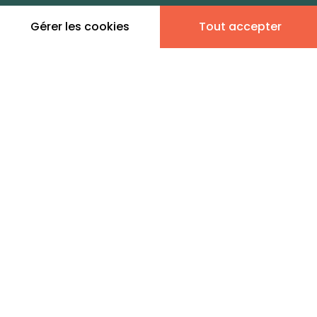
zones de vie
Gérer les cookies
Tout accepter
Leaflet
|
©
OpenStreetMap
contributors | ©
MapTiler
Donner son avis
1 annonce immobilière en
vente - Cléden-Cap-Sizun
LEGGETT IMMOBILIER