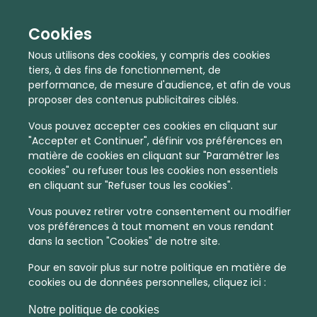
Cookies
Nous utilisons des cookies, y compris des cookies
tiers, à des fins de fonctionnement, de
performance, de mesure d'audience, et afin de vous
proposer des contenus publicitaires ciblés.
Vous pouvez accepter ces cookies en cliquant sur
"Accepter et Continuer", définir vos préférences en
matière de cookies en cliquant sur "Paramétrer les
cookies" ou refuser tous les cookies non essentiels
En quelques infos :
en cliquant sur "Refuser tous les cookies".
1402 €
11
Vous pouvez retirer votre consentement ou modifier
vos préférences à tout moment en vous rendant
Prix moyen au m²
Quantité de ventes immobilier
dans la section "Cookies" de notre site.
calculé sur l'année 2022
dans l'année 2022
Pour en savoir plus sur notre politique en matière de
Intermédiaire
Habitat
cookies ou de données personnelles, cliquez ici :
Densité de population
Type de zone de vie
Notre politique de cookies
dans toute la France
Entre 1800 et 5000 habitants