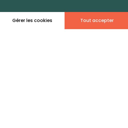
dans cette zone
Gérer les cookies
Tout accepter
Leaflet
|
©
OpenStreetMap
contributors | ©
MapTiler
Donner son avis
4 annonces immobilières à
la location - Manchester
Nord