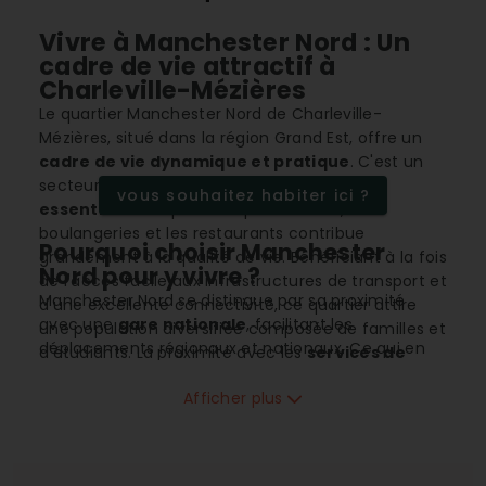
Vivre à Manchester Nord : Un
cadre de vie attractif à
Charleville-Mézières
Le quartier Manchester Nord de Charleville-
Mézières, situé dans la région Grand Est, offre un
cadre de vie dynamique et pratique
. C'est un
secteur où la proximité des
commerces
vous souhaitez habiter ici ?
essentiels
tels que les supermarchés, les
boulangeries et les restaurants contribue
Pourquoi choisir Manchester
grandement à la qualité de vie. Bénéficiant à la fois
Nord pour y vivre ?
de l'accès facile aux infrastructures de transport et
Manchester Nord se distingue par sa proximité
d'une excellente connectivité, ce quartier attire
avec une
gare nationale
, facilitant les
une population diversifiée composée de familles et
déplacements régionaux et nationaux. Ce qui en
d'étudiants. La proximité avec les
services de
fait une destination prisée pour les
familles
et les
santé
et les établissements éducatifs enrichit
actifs
. L'offre éducative est complète avec des
Afficher plus
encore cette zone.
écoles élémentaires, collèges, lycées
et des
établissements d'
enseignement supérieur
à
proximité, répondant ainsi aux besoins des familles