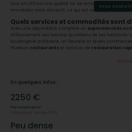
tout en offrant une qualité de vie enrichie par la prése
vous souhaite
immobilier reste attractif, ce qui est reflété par sa note 
Quels services et commodités sont d
Avec une disponibilité complète en
supermarchés ou 
efficacement aux besoins quotidiens de ses habitants. 
boulangerie-pâtisserie, un fleuriste et divers commerces
Plusieurs
restaurants
et services de
restauration rap
Un accès facile aux établissements 
Affich
Auchy-lez-Orchies se distingue par une excellente cou
éducatif de qualité pour les jeunes enfants. Ces infrast
assurent aux familles un cadre de vie propice à l'éducati
En quelques infos :
Quelle est la qualité des infrastructu
2250 €
La commune est bien équipée en infrastructures sporti
habitants de maintenir une vie active. Pour les soins m
Prix moyen au m²
cliniques et hôpitaux
accessibles, ainsi que de service
calculé sur l'année 2022
variés de la population.
Peu dense
Quelle est la dynamique du marché i