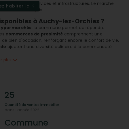
nce de nombreux services et infrastructures. Le marché
z habiter ici ?
en évolution des prix.
isponibles à Auchy-lez-Orchies ?
hypermarchés
, la commune permet de répondre
Les
commerces de proximité
comprennent une
 de bien d'occasion, renforçant encore le confort de vie.
ide
ajoutent une diversité culinaire à la communauté.
éducatifs
er plus
verture en
écoles primaires
, assurant un parcours
ructures scolaires, complétées par un
centre de santé
,
on et à la santé des plus jeunes.
res sportives et de santé ?
25
ves avec des
gymnases ou stades
qui permettent aux
édicaux, Auchy-lez-Orchies bénéficie de la présence de
Quantité de ventes immobilier
s de
santé spécialistes
, répondant aux besoins de santé
dans l'année 2022
Commune
mmobilier à Auchy-lez-Orchies ?