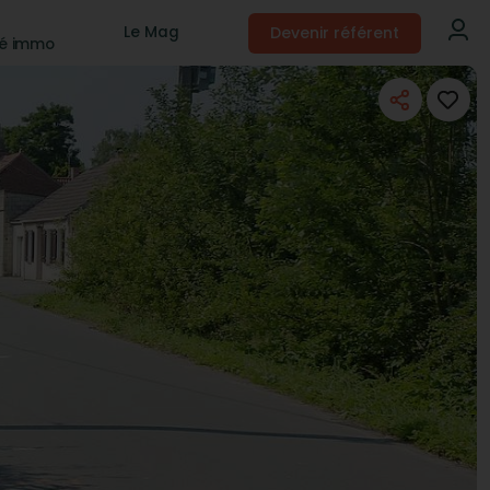
Devenir référent
Le Mag
té immo