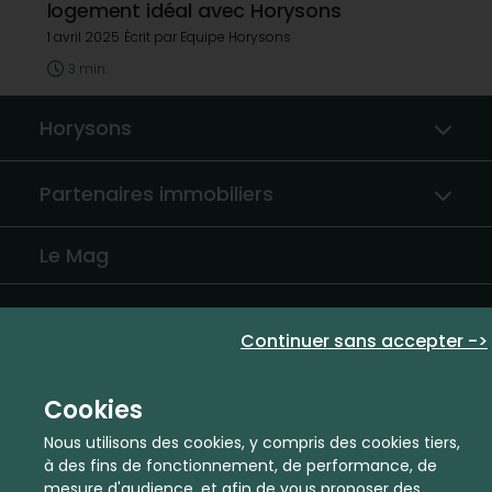
logement idéal avec Horysons
1 avril 2025
Écrit par Equipe Horysons
3 min.
Horysons
Partenaires immobiliers
Le Mag
Partenaires institutionnels
Continuer sans accepter ->
Nous contacter
Cookies
Mentions légales
Nous utilisons des cookies, y compris des cookies tiers,
à des fins de fonctionnement, de performance, de
mesure d'audience, et afin de vous proposer des