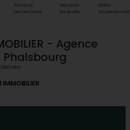
Parcourir
Découvrir
Définir
les territoires
les profils
ma personnali
OBILIER - Agence
à Phalsbourg
ALSBOURG
N IMMOBILIER