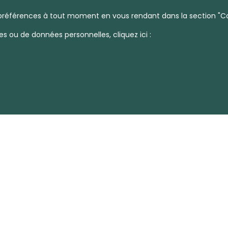
CHATRIAN IMMOBILIER
CHATRIAN IM
références à tout moment en vous rendant dans la section "Coo
es ou de données personnelles, cliquez ici :
n 1 pièces 800m²
Maison 7 pièces 
000 €
179,900 €
180 €/m²
1 373
Qualité de vie
BICKENHOLT
DRULINGEN, Drulingen
Foncier
Bickenholtz
ces de location immobilière - 