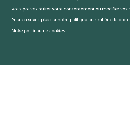
CHATRIAN IMMOBILIER
Vous pouvez retirer votre consentement ou modifier vos p
Pour en savoir plus sur notre politique en matière de cooki
Notre politique de cookies
Maison 1 pièces 800m²
Maiso
144,000 €
144,
180 €/m²
Qualité de vie
SARREGUEMINES,
Centre Ville
Foncier
Nos annon