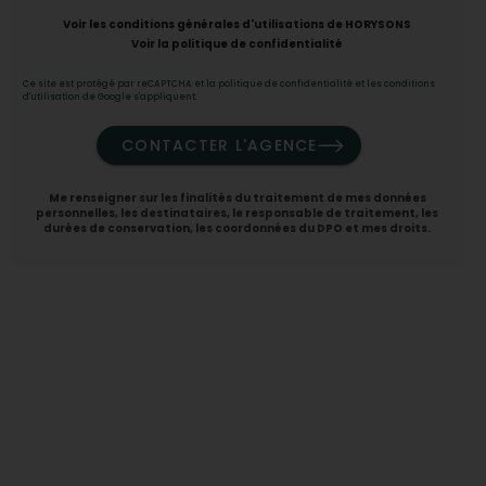
Voir les conditions générales d'utilisations de HORYSONS
Voir la politique de confidentialité
Ce site est protégé par reCAPTCHA et la
politique de confidentialité
et
les conditions
d'utilisation de Google
s'appliquent.
CONTACTER L'AGENCE
Me renseigner
sur les finalités du traitement de mes données
personnelles, les destinataires, le responsable de traitement, les
durées de conservation, les coordonnées du DPO et mes droits.