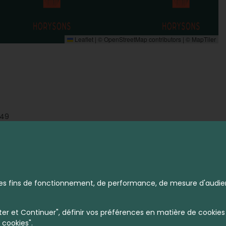
Leaflet
|
©
OpenStreetMap
contributors | ©
MapTiler
549
ens immobiliers en vente - Phal
à des fins de fonctionnement, de performance, de mesure d'audie
r et Continuer", définir vos préférences en matière de cookies 
 cookies".