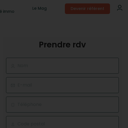
Devenir référent
Le Mag
té immo
Prendre rdv
Nom
E-mail
Téléphone
Code postal