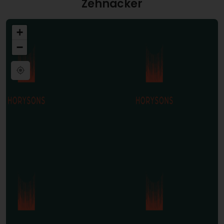
Zehnacker
+
−