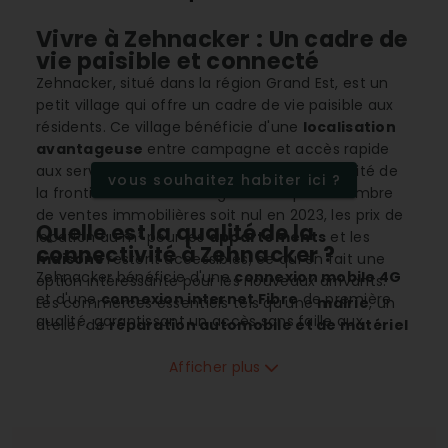
Vivre à Zehnacker : Un cadre de
vie paisible et connecté
Zehnacker, situé dans la région Grand Est, est un
petit village qui offre un cadre de vie paisible aux
résidents. Ce village bénéficie d'une
localisation
avantageuse
entre campagne et accès rapide
aux services urbains, tout en étant à proximité de
vous souhaitez habiter ici ?
la frontière avec l'Allemagne. Bien que le nombre
de ventes immobilières soit nul en 2023, les prix de
Quelle est la qualité de la
location au m² pour les
appartements
et les
connectivité à Zehnacker ?
maisons
restent accessibles, ce qui en fait une
Zehnacker bénéficie d'une
connexion mobile 4G
option intéressante pour les nouveaux arrivants.
et d'une
connexion internet Fibre
de première
Les commerces essentiels tels qu'une
mairie
, un
qualité, garantissant un accès sans faille aux
atelier de
réparation automobile et de matériel
technologies modernes. Ces infrastructures
agricole
, et un salon de
coiffure
sont présents
offrent aux résidents la possibilité de travailler et
Afficher plus
pour répondre aux besoins quotidiens des
de se divertir en toute tranquillité. De plus, la
habitants. La population de Zehnacker se compose
présence de l'
ADSL
amplifie cette connectivité, la
principalement de familles, et ses aménagements
rendant idéale pour les télétravailleurs et les
en facilitent le quotidien.