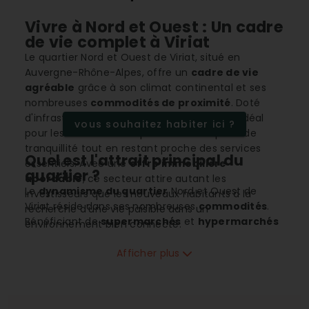
Vivre à Nord et Ouest : Un cadre
de vie complet à Viriat
Le quartier Nord et Ouest de Viriat, situé en
Auvergne-Rhône-Alpes, offre un
cadre de vie
agréable
grâce à son climat continental et ses
nombreuses
commodités de proximité
. Doté
d'infrastructures modernes, le quartier est idéal
vous souhaitez habiter ici ?
pour les familles et les personnes en quête de
tranquillité tout en restant proche des services
Quel est l'attrait principal du
essentiels. Avec une
offre immobilière
quartier ?
abordable
, ce secteur attire autant les
Le
dynamisme du quartier
Nord et Ouest de
investisseurs que les nouveaux habitants à la
Viriat réside dans ses nombreuses
commodités
.
recherche d'une vie paisible dans un
Bénéficiant de
supermarchés
et
hypermarchés
environnement bien connecté.
à proximité, les habitants ont rapidement accès à
tous les services essentiels. De plus, une grande
Afficher plus
variété de
commerces de proximité
, tels que des
boulangeries, épiceries et magasins spécialisés,
enrichissent l'offre locale, facilitant le quotidien