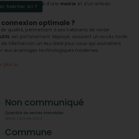
 ruiner. La présence d'une
mairie
et d'un artisan
z habiter ici ?
tructurée.
a connexion optimale ?
de qualité, permettant à ses habitants de rester
ADSL
est parfaitement déployé, assurant un accès facile
de Villefrancon un lieu idéal pour ceux qui souhaitent
oncer aux avantages technologiques modernes.
ux activités extérieures
er plus
r les résidents en quête d'air pur et de paysages
telles que la randonnée et les balades à vélo. Sa
 un lieu de choix pour les amoureux de la nature et les
anise-t-elle ?
Non communiqué
té soudée et proactive. Les
équipements sportifs
, tels
Quantité de ventes immobilier
ateurs d'activités physiques. Bien que le village soit de
dans l'année 2022
tants de se réunir autour d'intérêts communs, renforçant
Commune