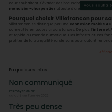
ceux souhaitant s'évader des brouhahas citadins sans se
vous souhaite
menuisier-charpentier
atteste d'une vie locale bien s
Pourquoi choisir Villefrancon pour s
Villefrancon se distingue par une
connexion mobile 4G
connectés en toutes circonstances. De plus, l'
internet 
et rapide au monde numérique. Ces infrastructures font 
profiter de la tranquillité rurale sans pour autant ren
Un climat favorable à la détente et a
Affich
Le
climat montagnard
de Villefrancon est un atout pou
verdoyants. Ce climat favorise les activités en plein air 
proximité avec des forêts publiques
en fait également
En quelques infos :
promeneurs du dimanche.
Comment la communauté locale s'org
Non communiqué
La dynamique de Villefrancon repose sur une communau
Prix moyen au m²
que les
gymnases ou stades
, sont appréciés par les am
calculé sur l'année 2022
faible densité, ces infrastructures permettent aux habi
ainsi le tissu social du village.
Très peu dense