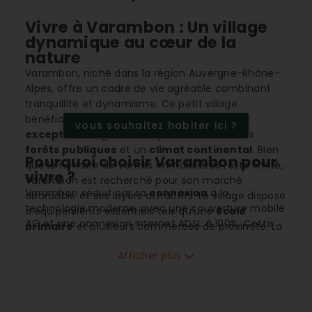
Vivre à Varambon : Un village
dynamique au cœur de la
nature
Varambon, niché dans la région Auvergne-Rhône-
Alpes, offre un cadre de vie agréable combinant
tranquillité et dynamisme. Ce petit village
bénéficie d’un
environnement naturel
vous souhaitez habiter ici ?
exceptionnel
grâce à sa proximité avec des
forêts publiques
et un
climat continental
. Bien
Pourquoi choisir Varambon pour
que le nombre de ventes immobilières reste limité,
vivre ?
Varambon est recherché pour son marché
Varambon séduit par sa
connexion
à la
abordable et ses loyers attractifs. Le village dispose
technologie moderne, avec une couverture mobile
d’équipements essentiels tels qu’une
école
4G et une connexion Internet ADSL à 100%. Cette
primaire
et plusieurs commerces de proximité. La
technologie permet aux résidents de profiter d'un
population, composée de familles avec enfants,
style de vie connecté tout en bénéficiant d'un
Afficher plus
apprécie l’environnement sécurisé et les
cadre naturel. En outre, la proximité des
axes
installations sportives
disponibles.
autoroutiers
facilite les déplacements vers les
grandes villes environnantes sans sacrifier la