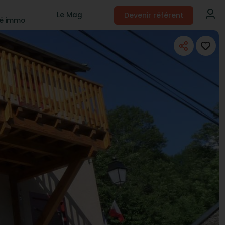
Devenir référent
Le Mag
té immo