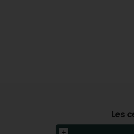
Les c
+