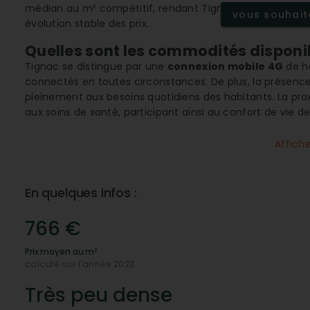
médian au m² compétitif, rendant Tignac particulièreme
vous souhaite
évolution stable des prix.
Quelles sont les commodités disponib
Tignac se distingue par une
connexion mobile 4G
de ha
connectés en toutes circonstances. De plus, la présenc
pleinement aux besoins quotidiens des habitants. La pr
aux soins de santé, participant ainsi au confort de vie des
Pourquoi choisir Tignac pour vivre en
Affich
Le cadre naturel de Tignac est particulièrement adapté a
des forêts
encourage les activités en plein air et les exc
contrôlée assure un environnement sécurisé et convivial
En quelques infos :
peuvent profiter de relations de voisinage harmonieuses
Comment l’infrastructure technologiq
766 €
Avec une
connexion internet ADSL
accessible à tous,
Prix moyen au m²
ceux qui travaillent à distance ou souhaitent rester co
calculé sur l'année 2022
conjuguée à un cadre naturel relaxant, crée un équilibre 
jeunes actifs.
Très peu dense