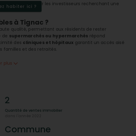
nt intéressant pour les investisseurs recherchant une
z habiter ici ?
les à Tignac ?
ute qualité, permettant aux résidents de rester
e de
supermarchés ou hypermarchés
répond
oximité des
cliniques et hôpitaux
garantit un accès aisé
 familles et des retraités.
 famille ?
er plus
ux familles en quête d'une vie paisible. La
proximité
ursions familiales. De plus, la densité de population
 où les enfants peuvent s’épanouir et où les familles
.
ue soutient-elle la vie locale ?
2
 Tignac assure un bon niveau de
connectivité
, vital pour
Quantité de ventes immobilier
nnectés au monde. Cette infrastructure numérique,
dans l'année 2022
entre vie professionnelle et personnelle idéal pour les
Commune