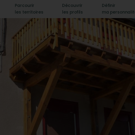
Parcourir
Découvrir
Définir
les territoires
les profils
ma personnali