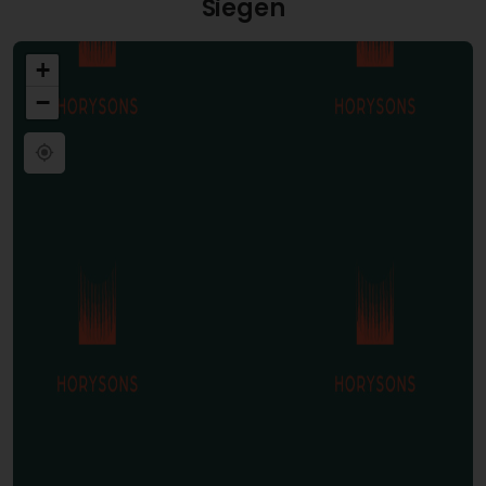
Siegen
+
−