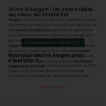
Vivre à Siegen : Un cadre idéal
au cœur du Grand Est
Siegen
, située dans la région du Grand Est, est une
commune qui séduit par son cadre de vie serein et
son
climat continental
agréable. En dépit d'une
croissance immobilière stagnante, le village offre
des loyers abordables aussi bien pour les
vous souhaitez habiter ici ?
appartements
que pour les
maisons
. En termes
de services, Siegen bénéficie d'une
connexion
Pourquoi choisir Siegen pour
internet haut débit
impeccable, qu'il s'agisse de
s'installer ?
la
fibre
ou de l'
ADSL
, ainsi que d'une
connexion
Avec son absence de ventes immobilières en 2023,
mobile 4G
optimale.
Siegen peut sembler discrète sur le marché
immobilier, mais elle n'en reste pas moins une
zone qui attire les familles en quête de tranquillité.
Elle propose un
environnement propice
aux
Afficher plus
enfants avec sa
connectivité
et des
communes
de proximité
toutes accessibles facilement. Sa
situation dans le Grand Est confère à ses habitants