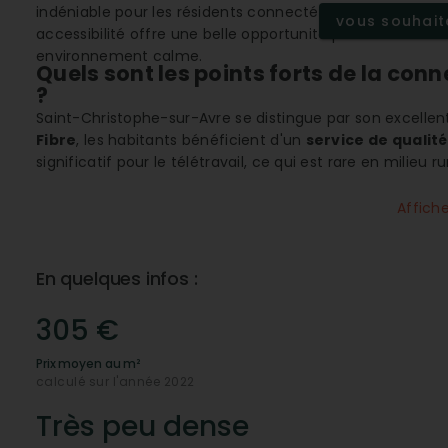
indéniable pour les résidents connectés. L'immobilier y 
vous souhaite
accessibilité offre une belle opportunité pour les famille
environnement calme.
Quels sont les points forts de la con
?
Saint-Christophe-sur-Avre se distingue par son excelle
Fibre
, les habitants bénéficient d'un
service de qualit
significatif pour le télétravail, ce qui est rare en milieu r
que la communication mobile se fait sans entrave.
Affich
Un environnement scolaire de qualit
La commune met en avant son
école élémentaire
de q
rôle central dans la vie locale et constitue un élément r
En quelques infos :
la région. La proximité de l'école permet de faciliter l'o
environnement d'apprentissage serein
.
305 €
Quelles sont les caractéristiques gé
?
Prix moyen au m²
calculé sur l'année 2022
Saint-Christophe-sur-Avre bénéficie d'un
climat océan
tempérés. L'environnement naturel est généreux, avec 
Très peu dense
options infinies pour les activités de plein air. Cette c