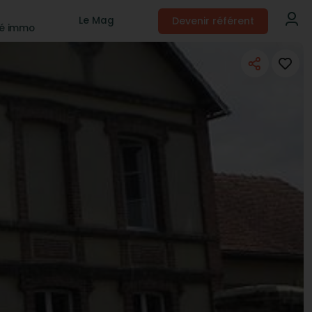
Devenir référent
Le Mag
té immo