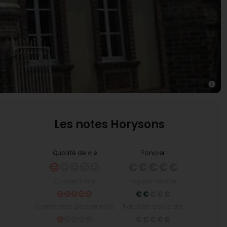
Les notes Horysons
Qualité de vie
Foncier
Connectivité
Impôts foncier
Commerce de proximité
Rotation des biens