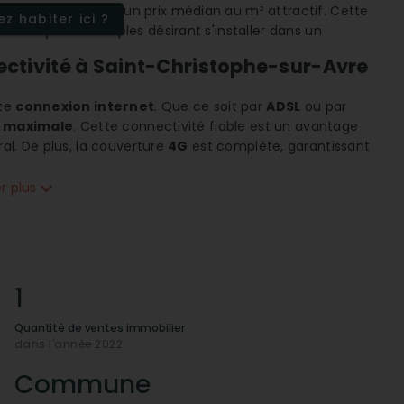
est abordable, avec un prix médian au m² attractif. Cette
z habiter ici ?
s et les jeunes couples désirant s'installer dans un
nectivité à Saint-Christophe-sur-Avre
nte
connexion internet
. Que ce soit par
ADSL
ou par
é maximale
. Cette connectivité fiable est un avantage
ural. De plus, la couverture
4G
est complète, garantissant
er plus
é
ualité, avec un score parfait. Cet établissement joue un
assurant pour les familles envisageant de s'installer dans
rganisation quotidienne des familles et de créer un
1
ographiques et climatiques de la zone
Quantité de ventes immobilier
dans l'année 2022
ique
agréable avec des étés doux et des hivers
des
forêts publiques accessibles
qui offrent des
Commune
ombinaison de cadre naturel et de conditions climatiques