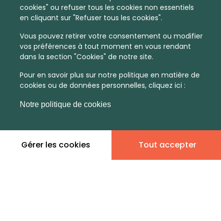
cookies" ou refuser tous les cookies non essentiels
en cliquant sur "Refuser tous les cookies".
Vous pouvez retirer votre consentement ou modifier
vos préférences à tout moment en vous rendant
dans la section "Cookies" de notre site.
Pour en savoir plus sur notre politique en matière de
cookies ou de données personnelles, cliquez ici :
En quelques infos :
Notre politique de cookies
Non
Non
Gérer les cookies
Tout accepter
communiqué
communiqué
Prix moyen au m²
Quantité de ventes immobilier
calculé sur l'année 2022
dans l'année 2022
Très peu
Commune
dense
Type de zone de vie
Leaflet
|
©
OpenStreetMap
contributors | ©
MapTiler