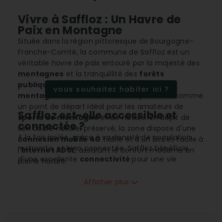
Vivre à Saffloz : Un Havre de
Paix en Montagne
Située dans la région pittoresque de Bourgogne-
Franche-Comté, la commune de Saffloz est un
véritable havre de paix entouré par la majesté des
montagnes
et la tranquillité des
forêts
publiques
avoisinantes. Avec son
climat
vous souhaitez habiter ici ?
montagnard
vivifiant, Saffloz se présente comme
un point de départ idéal pour les amateurs de
Saffloz est-elle accessible et
sports de montagne
et de nature. En dépit de
connectée ?
son cadre naturel préservé, la zone dispose d'une
A la fois isolée, grâce à sa densité de population
connexion mobile 4G
fiable et d'un accès facile à
restreinte, et bien connectée, Saffloz bénéficie
l'
internet ADSL
, assurant le confort moderne en
d'une excellente
connectivité
pour une vie
pleine nature.
quotidienne sans tracas. Les résidents et visiteurs
peuvent ainsi rester connectés avec le monde
Afficher plus
entier, tout en profitant des charmes d'une vie au
ralenti, au cœur d’un environnement naturel
préservé.