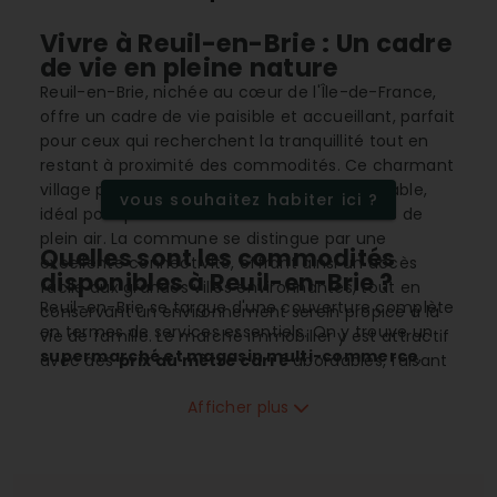
Vivre à Reuil-en-Brie : Un cadre
de vie en pleine nature
Reuil-en-Brie, nichée au cœur de l'Île-de-France,
offre un cadre de vie paisible et accueillant, parfait
pour ceux qui recherchent la tranquillité tout en
restant à proximité des commodités. Ce charmant
village profite d'un
climat océanique
agréable,
vous souhaitez habiter ici ?
idéal pour profiter des nombreuses activités de
plein air. La commune se distingue par une
Quelles sont les commodités
excellente connectivité, offrant ainsi un accès
disponibles à Reuil-en-Brie ?
facile aux grandes villes environnantes, tout en
Reuil-en-Brie se targue d'une couverture complète
conservant un environnement serein propice à la
en termes de services essentiels. On y trouve un
vie de famille. Le marché immobilier y est attractif
supermarché et magasin multi-commerce
,
avec des
prix au mètre carré
abordables, faisant
une
bou...ngerie-pâtisserie
, ainsi que divers
de Reuil-en-Brie une option intéressante pour un
services artisanaux tels que des
plombiers
Afficher plus
investissement immobilier.
couvreur chauffagistes
et
électriciens
. Pour les
détente et les rencontres, un
restaurant-
restaurat...n rapide
offre de la convivialité. De