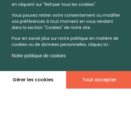
en cliquant sur "Refuser tous les cookies".
Vous pouvez retirer votre consentement ou modifier
vos préférences à tout moment en vous rendant
dans la section "Cookies" de notre site.
Pour en savoir plus sur notre politique en matière de
cookies ou de données personnelles, cliquez ici :
Notre politique de cookies
En quelques infos :
Non
Non
Gérer les cookies
Tout accepter
communiqué
communiqué
Prix moyen au m²
Quantité de ventes immobilier
calculé sur l'année 2022
dans l'année 2022
Peu dense
Commune
Densité de population
Type de zone de vie
Leaflet
|
©
OpenStreetMap
contributors | ©
MapTiler
dans toute la France
La commune non découpée en