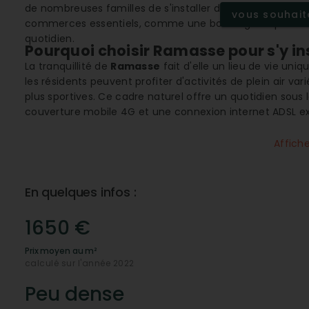
de nombreuses familles de s'installer dans la région.
vous souhaite
commerces essentiels, comme une boulangerie-pâtisserie 
quotidien.
Pourquoi choisir Ramasse pour s'y ins
La tranquillité de
Ramasse
fait d'elle un lieu de vie uni
les résidents peuvent profiter d'activités de plein air v
plus sportives. Ce cadre naturel offre un quotidien sous 
couverture mobile 4G et une connexion internet ADSL ex
la tranquillité.
Affich
Une infrastructure locale bien pensé
Bien que Ramasse soit une petite commune, elle bénéfic
essentiels tels que la mairie et plusieurs artisans locau
En quelques infos :
dynamisme de la localité. Cette présence de commerces 
autonomie et participe à la vitalité de la commune.
1650 €
Comment se porte le marché immobil
Prix moyen au m²
Le marché immobilier de
Ramasse
est attractif tant po
calculé sur l'année 2022
stables avec une évolution favorable, ce qui en fait un 
raisonnables, permettant une accessibilité à tous types
Peu dense
maisons.