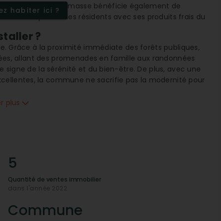
 La communauté de Ramasse bénéficie également de
z habiter ici ?
locale qui ravit les résidents avec ses produits frais du
taller ?
que. Grâce à la proximité immédiate des forêts publiques,
ariées, allant des promenades en famille aux randonnées
le signe de la sérénité et du bien-être. De plus, avec une
cellentes, la commune ne sacrifie pas la modernité pour
er plus
e
ie d'une infrastructure bien développée. Des services
x, dont un menuisier et un maçon, contribuent au
et d'artisans locaux assure aux habitants une certaine
5
ier à Ramasse ?
Quantité de ventes immobilier
ur les acheteurs que pour les investisseurs. Les prix sont
dans l'année 2022
investissement rentable à long terme. Les loyers restent
 de logements, qu'il s'agisse d'appartements ou de
Commune