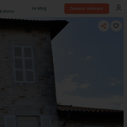
Devenir référent
Le Mag
té immo