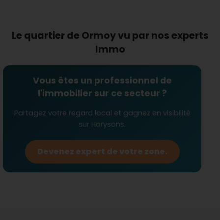
aux besoins de la communauté locale. Le
service
de taxi-VTC
permet également de se déplacer
facilement vers les pôles urbains environnants.
Le quartier de Ormoy vu par nos experts
Quels avantages pour les
Immo
familles ?
Ormoy est particulièrement accueillant pour les
familles grâce à ses infrastructures dédiées.
Vous êtes un professionnel de
L'
école élémentaire
offre une éducation locale
l'immobilier sur ce secteur ?
de qualité, et les espaces calmes aux alentours
sont parfaits pour les activités familiales.
Partagez votre regard local et gagnez en visibilité
L'aménagement du territoire favorise un cadre
sur Horysons.
propice à l'épanouissement des enfants et un
environnement sécurisé pour les familles.
Devenez expert de votre zone.