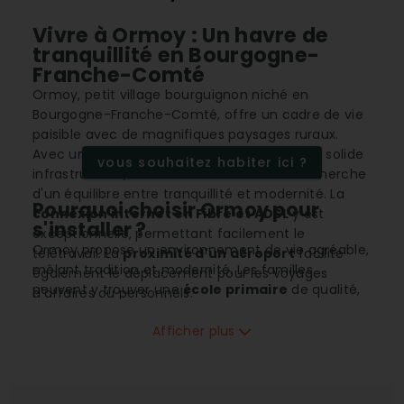
Vivre à Ormoy : Un havre de
tranquillité en Bourgogne-
Franche-Comté
Ormoy, petit village bourguignon niché en
Bourgogne-Franche-Comté, offre un cadre de vie
paisible avec de magnifiques paysages ruraux.
Avec un
prix immobilier abordable
et une solide
vous souhaitez habiter ici ?
infrastructure, il attire des résidents à la recherche
d'un équilibre entre tranquillité et modernité. La
Pourquoi choisir Ormoy pour
connexion internet en Fibre et ADSL
y est
s'installer ?
exceptionnelle, permettant facilement le
Ormoy propose un environnement de vie agréable,
télétravail. La
proximité d'un aéroport
facilite
mêlant tradition et modernité. Les familles
également le déplacement pour les voyages
peuvent y trouver une
école primaire
de qualité,
d'affaires ou personnels.
assurant une éducation de proximité pour les plus
jeunes. Avec sa
boulangerie-pâtisserie locale
,
Afficher plus
les résidents peuvent se délecter chaque matin
des produits frais et typiques de la région. La
connexion mobile 4G à 100%
garantit une