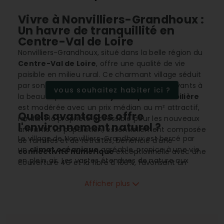
Vivre à Nonvilliers-Grandhoux :
Un havre de tranquillité en
Centre-Val de Loire
Nonvilliers-Grandhoux, situé dans la belle région du
Centre-Val de Loire
, offre une qualité de vie
paisible en milieu rural. Ce charmant village séduit
par son cadre serein et ses paysages verdoyants à
vous souhaitez habiter ici ?
la beauté préservée. La
dynamique immobilière
est modérée avec un prix médian au m² attractif,
Quels avantages offre
rendant la propriété accessible pour les nouveaux
l'environnement naturel ?
arrivants. La population, essentiellement composée
Le village de Nonvilliers-Grandhoux est bercé par
de familles et de retraités, bénéficie d’une
un
climat océanique
agréable, propice à une vie
connectivité numérique
exceptionnelle avec une
en plein air. Les vastes étendues de nature aux
couverture 4G et la fibre à 100%, favorisant un
alentours offrent de multiples opportunités pour
télétravail efficace.
les amateurs de randonnées et de balades en
Afficher plus
campagne, un luxe aujourd'hui inestimable pour les
citadins en quête de tranquillité. Le cadre idyllique
incite à une vie rythmée au gré des saisons loin