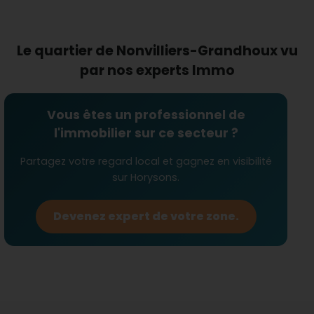
assurent la disponibilité de services essentiels à
proximité, soutenant le dynamisme économique
du village.
Le quartier de Nonvilliers-Grandhoux vu
Quels commerces et services
par nos experts Immo
sont disponibles ?
Tout en conservant son charme rural, Nonvilliers-
Grandhoux offre un accès suffisant aux
Vous êtes un professionnel de
commerces de base. La
mairie
, ainsi que des
l'immobilier sur ce secteur ?
services artisanaux de qualité, tels que les
maçons
et
plâtriers peintres
, facilitent la vie quotidienne
Partagez votre regard local et gagnez en visibilité
des résidents. La présence d’une
agence
sur Horysons.
immobilière
favorise les possibilités d'acquisition
pour les nouveaux arrivants et renforce
Devenez expert de votre zone.
l'accessibilité du marché immobilier local.
Comment est la communauté
sociale ?
La communauté de Nonvilliers-Grandhoux est
ancrée dans un cadre social harmonieux, propice
aux
familles
et aux
retraités
. Le faible
stress