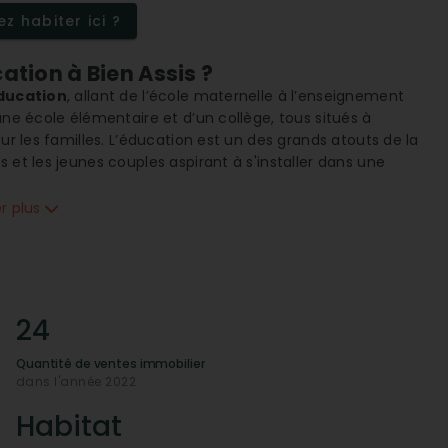
z habiter ici ?
ation à Bien Assis ?
ducation
, allant de l’école maternelle à l’enseignement
une école élémentaire et d’un collège, tous situés à
ur les familles. L’éducation est un des grands atouts de la
 et les jeunes couples aspirant à s'installer dans une
er plus
sportif de la zone ?
lement accessibles à Bien Assis avec une bonne densité de
r les
sports nautiques
. Cela, combiné au
climat
deptes de la santé et du bien-être de profiter d'un
besoins de chacun grâce à des activités sportives variées,
24
 aux infrastructures est-elle
Quantité de ventes immobilier
dans l'année 2022
ices de santé
, incluant des spécialistes médicaux, des
Habitat
e pour les familles et les seniors, assurant des soins de