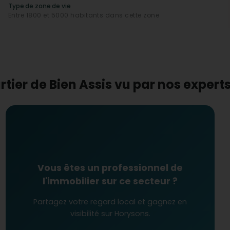
est bien conçu pour les personnes à mobilité réduite, avec
Type de zone de vie
Entre 1800 et 5000 habitants dans cette zone
ement.
lle attrayante pour les investisseurs ?
 une
note d’impôts fonciers
favorable, Bien Assis est
liers. Le quartier a vu un nombre croissant de ventes
 prometteur. Que ce soit pour un achat résidentiel ou
 valorisation intéressant à moyen terme.
rtier de Bien Assis vu par nos exper
Vous êtes un professionnel de
l'immobilier sur ce secteur ?
Partagez votre regard local et gagnez en
visibilité sur Horysons.