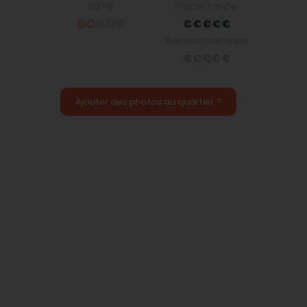
Santé
Impôts foncier
Rotation des biens
Ajouter des photos au quartier ?