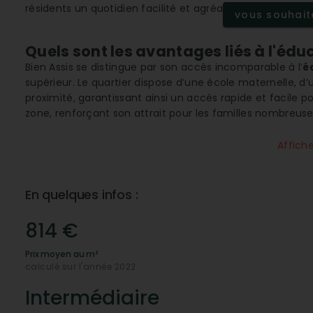
résidents un quotidien facilité et agréable.
vous souhaite
Quels sont les avantages liés à l'éduc
Bien Assis se distingue par son accès incomparable à l’
é
supérieur. Le quartier dispose d’une école maternelle, d’
proximité, garantissant ainsi un accès rapide et facile po
zone, renforçant son attrait pour les familles nombreuses
zone dynamique.
Affich
Quel est le cadre environnemental et 
Les activités sportives et de remise en forme sont faci
gymnases et stades
, ainsi que des infrastructures pou
En quelques infos :
continental
, offre de multiples opportunités pour les a
environnement stimulant. Le quartier satisfait ainsi les 
814 €
renforçant encore son attrait pour une vie équilibrée.
La proximité aux services de santé et
Prix moyen au m²
calculé sur l'année 2022
bénéfique ?
Bien Assis bénéficie d'une très bonne proximité aux
serv
Intermédiaire
dentistes et des hôpitaux. Cette accessibilité est crucial