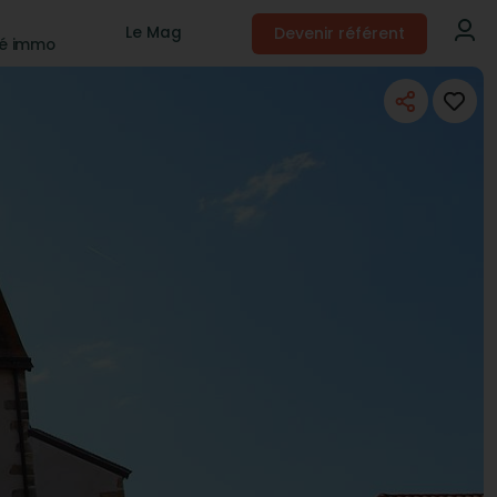
Devenir référent
Le Mag
té immo