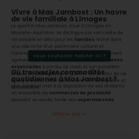
Vivre à Mas Jambost : Un havre
de vie familiale à Limoges
Le quartier Mas Jambost, situé à Limoges en
Nouvelle-Aquitaine, se distingue par son cadre de
vie paisible et idéal pour les
familles
. Niché dans
une ville riche d'un patrimoine culturel et
historique, Mas Jambost offre un environnement
vous souhaitez habiter ici ?
agréable et bien desservi. Avec ses
commodités
essentielles
à portée de main et son excellent
Où trouver les commodités
réseau de
transports
, le quartier est un lieu de vie
quotidiennes à Mas Jambost ?
attrayant pour ceux qui recherchent tranquillité et
Mas Jambost met à la disposition de ses résidents
accessibilité.
un ensemble de
commerces de proximité
assurant un accès facile aux
supermarchés
,
pharmacies, et autres besoins du quotidien. De
plus, la présence d'un restaurant et de services
Afficher plus
professionnels tels que des réparations
automobiles et constructions, renforce
l'autosuffisance du quartier.