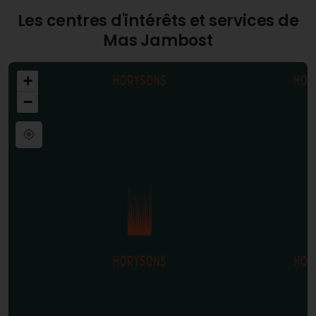
un cadre naturel et sûr pour vivre et élever une
Les centres d'intérêts et services de
famille.
Mas Jambost
+
−