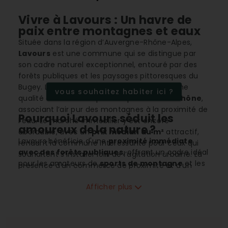
Vivre à Lavours : Un havre de
paix entre montagnes et eaux
Située dans la région d’Auvergne-Rhône-Alpes,
Lavours
est une commune qui se distingue par
son cadre naturel exceptionnel, entouré par des
forêts publiques et les paysages pittoresques du
Bugey. Lavours, bien que peu dense, offre une
vous souhaitez habiter ici ?
qualité de vie remarquable à proximité du
Rhône
,
associant l’air pur des montagnes à la proximité de
Pourquoi Lavours séduit les
l’eau. Le marché immobilier y est encore
amoureux de la nature ?
abordable, avec un
prix médian au m²
attractif,
Lavours bénéficie d'une
proximité immédiate
rendant la commune intéressante pour ceux qui
avec des forêts publiques
, offrant un cadre idéal
souhaitent s’installer loin de l’agitation urbaine. La
pour les amateurs de
sports de montagne
et les
présence d'un commerce de proximité et d'un
passionnés de
sports nautiques
grâce aux
restaurant de restauration rapide garantit des
nombreuses activités disponibles. Cette
Afficher plus
services essentiels à ses habitants, tout en
localisation permet de vivre en symbiose avec la
préservant un esprit de village. Avec des écoles
nature, favorisant des balades ressourçantes et
élémentaires accessibles, Lavours s'adapte bien
des loisirs en plein air.
aux familles recherchant une vie paisible en